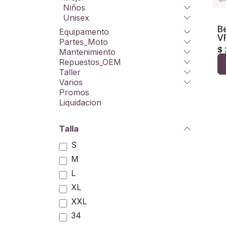
Niños
Unisex
B
Equipamento
V
Partes_Moto
$
Mantenimiento
Repuestos_OEM
Taller
Varios
Promos
Liquidacion
Talla
S
M
L
XL
XXL
34