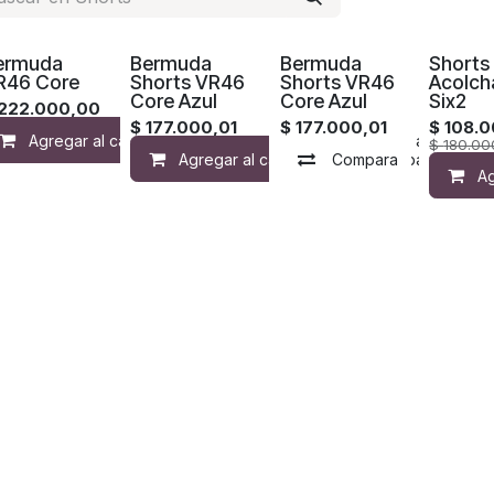
ermuda
Bermuda
Bermuda
Shorts
R46 Core
Shorts VR46
Shorts VR46
Acolch
Core Azul
Core Azul
Six2
222.000,00
$
177.000,01
$
177.000,01
$
108.
Agregar al carrito
Compara
Agregar a la lista 
$
180.00
Agregar al carrito
Compara
Compara
Agre
Ag