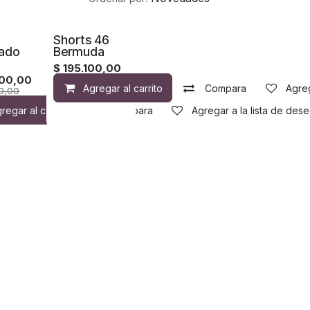
Shorts 46
ado
Bermuda
$
195.100,00
000,00
de deseos
Agregar al carrito
Compara
Agreg
0,00
gar a la lista de deseos
Agregar a la lista de deseos
regar al carrito
Compara
Agregar a la lista de des