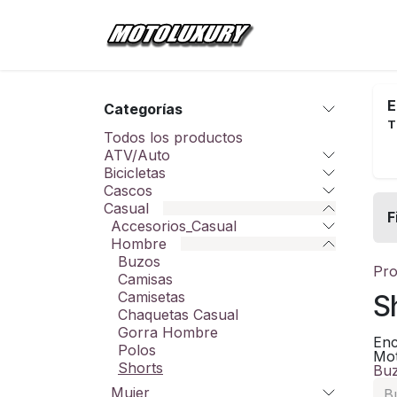
Ir al contenido
Inicio
Tienda
E
Categorías
T
Todos los productos
ATV/Auto
Bicicletas
Cascos
Casual
F
Accesorios_Casual
Hombre
Buzos
Pro
Camisas
Camisetas
S
Chaquetas Casual
Gorra Hombre
Enc
Polos
Mot
Shorts
Bu
Mujer