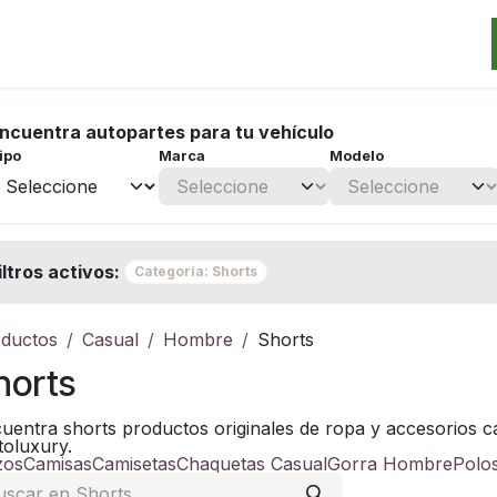
Categorias
Marcas
Promos
Noticias
Contacto
S
ncuentra autopartes para tu vehículo
ipo
Marca
Modelo
iltros activos:
Categoría: Shorts
ductos
Casual
Hombre
Shorts
horts
uentra shorts productos originales de ropa y accesorios c
oluxury.
zos
Camisas
Camisetas
Chaquetas Casual
Gorra Hombre
Polo