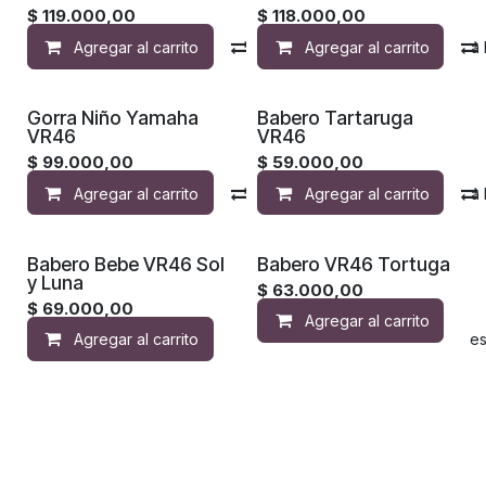
$
119.000,00
$
118.000,00
Agregar al carrito
Compara
Agregar al carrito
Agregar a la 
Gorra Niño Yamaha
Babero Tartaruga
VR46
VR46
$
99.000,00
$
59.000,00
Agregar al carrito
Compara
Agregar al carrito
Agregar a la 
Babero Bebe VR46 Sol
Babero VR46 Tortuga
y Luna
$
63.000,00
$
69.000,00
Agregar al carrito
Agregar al carrito
Agregar a la lista de de