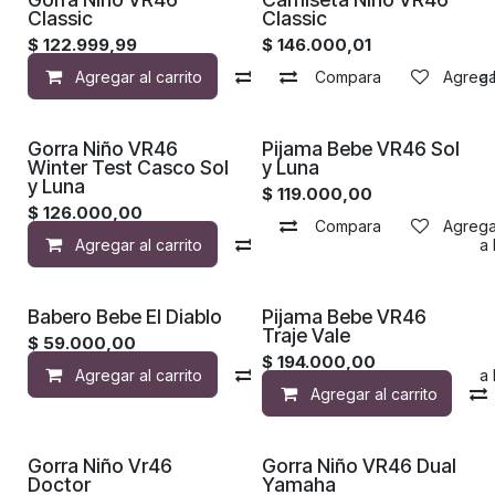
Classic
Classic
$
122.999,99
$
146.000,01
Agregar al carrito
Compara
Compara
Agregar a la 
Agregar
Gorra Niño VR46
Pijama Bebe VR46 Sol
Winter Test Casco Sol
y Luna
y Luna
$
119.000,00
$
126.000,00
Compara
Agregar
Agregar al carrito
Compara
Agregar a la 
Babero Bebe El Diablo
Pijama Bebe VR46
Traje Vale
$
59.000,00
$
194.000,00
Agregar al carrito
Compara
Agregar a la 
Agregar al carrito
Gorra Niño Vr46
Gorra Niño VR46 Dual
Doctor
Yamaha