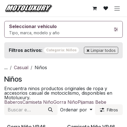
Ir al contenido
Seleccionar vehículo
Tipo, marca, modelo y año
Filtros activos:
Limpiar todos
Categoría: Niños
...
Casual
Niños
Niños
Encuentra ninos productos originales de ropa y
accesorios casual de motociclismo, disponibles en
Motoluxury.
Baberos
Camiseta Niño
Gorra Niño
Pijamas Bebe
Ordenar por
Filtros
Gorra Niño VR46
Camiseta Niño VR46