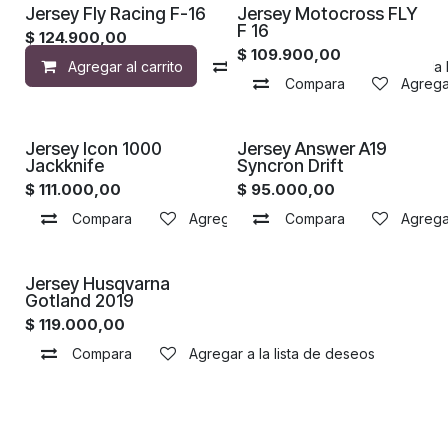
Jersey Fly Racing F-16
Jersey Motocross FLY
F 16
$
124.900,00
$
109.900,00
Agregar al carrito
Compara
Agregar a la 
Compara
Agregar
Jersey Icon 1000
Jersey Answer A19
Jackknife
Syncron Drift
$
111.000,00
$
95.000,00
Compara
Agregar a la lista de deseos
Compara
Agregar
Jersey Husqvarna
Gotland 2019
$
119.000,00
Compara
Agregar a la lista de deseos