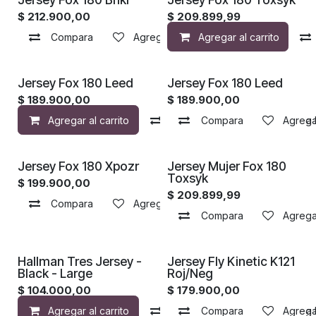
$
212.900,00
$
209.899,99
Compara
Agregar a la lista de deseos
Agregar al carrito
Jersey Fox 180 Leed
Jersey Fox 180 Leed
$
189.900,00
$
189.900,00
Agregar al carrito
Compara
Compara
Agregar a la 
Agregar
Jersey Fox 180 Xpozr
Jersey Mujer Fox 180
Toxsyk
$
199.900,00
$
209.899,99
Compara
Agregar a la lista de deseos
Compara
Agregar
Hallman Tres Jersey -
Jersey Fly Kinetic K121
Black - Large
Roj/Neg
$
104.000,00
$
179.900,00
Agregar al carrito
Compara
Compara
Agregar a la 
Agregar