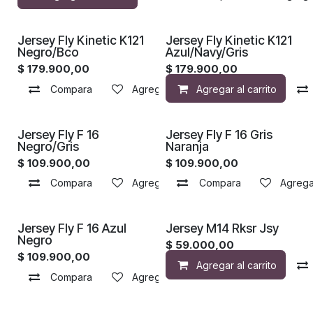
Jersey Fly Kinetic K121
Jersey Fly Kinetic K121
Negro/Bco
Azul/Navy/Gris
$
179.900,00
$
179.900,00
Compara
Agregar a la lista de deseos
Agregar al carrito
Jersey Fly F 16
Jersey Fly F 16 Gris
Negro/Gris
Naranja
$
109.900,00
$
109.900,00
Compara
Agregar a la lista de deseos
Compara
Agregar
Jersey Fly F 16 Azul
Jersey M14 Rksr Jsy
Negro
$
59.000,00
$
109.900,00
Agregar al carrito
Compara
Agregar a la lista de deseos