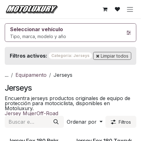
Ir al contenido
Seleccionar vehículo
Tipo, marca, modelo y año
Filtros activos:
Limpiar todos
Categoría: Jerseys
...
Equipamento
Jerseys
Jerseys
Encuentra jerseys productos originales de equipo de
protección para motociclista, disponibles en
Motoluxury.
Jersey Mujer
Off-Road
Ordenar por
Filtros
Jersey Fox 180 Bnkr
Jersey Fox 180 Toxsyk