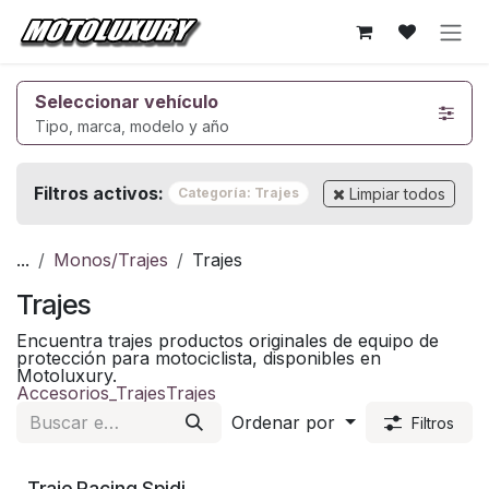
Ir al contenido
Seleccionar vehículo
Tipo, marca, modelo y año
Filtros activos:
Limpiar todos
Categoría: Trajes
...
Monos/Trajes
Trajes
Trajes
Encuentra trajes productos originales de equipo de
protección para motociclista, disponibles en
Motoluxury.
Accesorios_Trajes
Trajes
Ordenar por
Filtros
Traje Racing Spidi