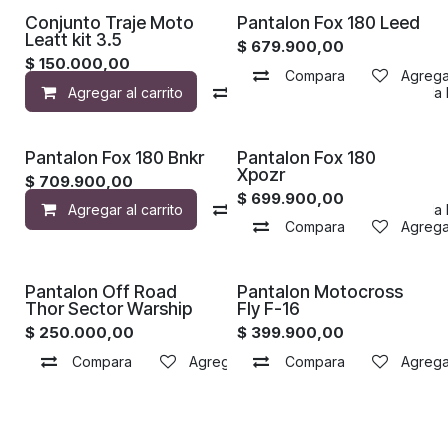
Conjunto Traje Moto
Pantalon Fox 180 Leed
Leatt kit 3.5
$
679.900,00
$
150.000,00
Compara
Agregar
Agregar al carrito
Compara
Agregar a la 
Pantalon Fox 180 Bnkr
Pantalon Fox 180
Xpozr
$
709.900,00
$
699.900,00
Agregar al carrito
Compara
Agregar a la 
Compara
Agregar
Pantalon Off Road
Pantalon Motocross
Thor Sector Warship
Fly F-16
$
250.000,00
$
399.900,00
Compara
Agregar a la lista de deseos
Compara
Agregar