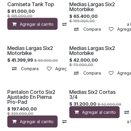
Camiseta Tank Top
Medias Largas Six2
Motorbike
$
81.000,00
$
135.000,00
$
65.400,00
$
109.000,00
Agregar al carrito
Compara
Agregar a la 
Compara
Agregar
Medias Largas Six2
Medias Largas Six2
Motorbike
Motorbike
$
41.399,99
$
42.000,00
$
69.000,00
$
70.000,00
Compara
Agregar a la lista de deseos
Compara
Agregar
Pantalon Corto Six2
Medias Six2 Cortas
Ajustado En Pierna
3/4
Pro-Pad
$
31.200,00
$
52.000,00
$
197.400,00
Agregar al carrito
$
329.000,00
Agregar al carrito
Compara
Agregar a la 