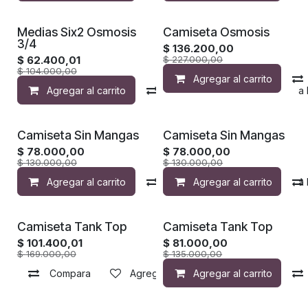
Medias Six2 Osmosis
Camiseta Osmosis
3/4
$
136.200,00
$
62.400,01
$
227.000,00
$
104.000,00
Agregar al carrito
Agregar al carrito
Compara
Agregar a la 
Camiseta Sin Mangas
Camiseta Sin Mangas
$
78.000,00
$
78.000,00
$
130.000,00
$
130.000,00
Agregar al carrito
Compara
Agregar al carrito
Agregar a la 
Camiseta Tank Top
Camiseta Tank Top
$
101.400,01
$
81.000,00
$
169.000,00
$
135.000,00
Compara
Agregar a la lista de deseos
Agregar al carrito