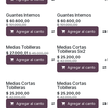
Guantes Internos
Guantes Internos
$
60.600,00
$
60.600,00
$
101.000,00
$
101.000,00
Agregar al carrito
Compara
Agregar al carrito
Agregar a la 
Medias Tobilleras
Medias Cortas
Tobilleras Six2
$
27.000,01
$
45.000,00
$
25.200,00
Agregar al carrito
Compara
Agregar a la 
$
42.000,00
Agregar al carrito
Medias Cortas
Medias Cortas
Tobilleras
Tobilleras
$
25.200,00
$
25.200,00
$
42.000,00
$
42.000,00
Agregar al carrito
Compara
Agregar al carrito
Agregar a la 