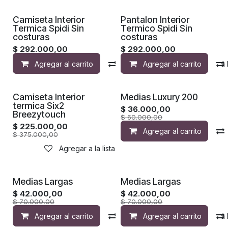
Camiseta Interior
Pantalon Interior
Termica Spidi Sin
Termico Spidi Sin
costuras
costuras
$
292.000,00
$
292.000,00
Agregar al carrito
Compara
Agregar al carrito
Agregar a la 
Camiseta Interior
Medias Luxury 200
termica Six2
$
36.000,00
Breezytouch
$
60.000,00
$
225.000,00
Agregar al carrito
$
375.000,00
Agregar a la lista de deseos
Medias Largas
Medias Largas
$
42.000,00
$
42.000,00
$
70.000,00
$
70.000,00
Agregar al carrito
Compara
Agregar al carrito
Agregar a la 