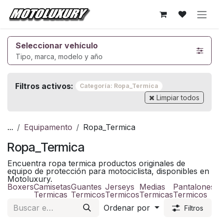
Ir al contenido
Seleccionar vehículo
Tipo, marca, modelo y año
Filtros activos:
Categoría: Ropa_Termica
Limpiar todos
...
Equipamento
Ropa_Termica
Ropa_Termica
Encuentra ropa termica productos originales de
equipo de protección para motociclista, disponibles en
Motoluxury.
Boxers
Camisetas
Guantes
Jerseys
Medias
Pantalones
P
Termicas
Termicos
Termicos
Termicas
Termicos
Ordenar por
Filtros