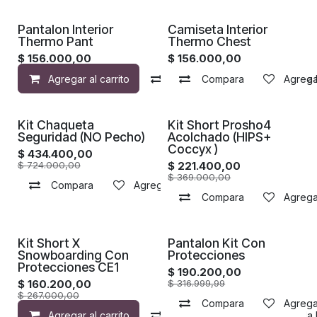
Pantalon Interior
Camiseta Interior
Thermo Pant
Thermo Chest
$
156.000,00
$
156.000,00
Agregar al carrito
Compara
Compara
Agregar a la 
Agregar
Kit Chaqueta
Kit Short Prosho4
Seguridad (NO Pecho)
Acolchado (HIPS+
Coccyx )
$
434.400,00
$
724.000,00
$
221.400,00
$
369.000,00
Compara
Agregar a la lista de deseos
Compara
Agregar
Kit Short X
Pantalon Kit Con
Snowboarding Con
Protecciones
Protecciones CE1
$
190.200,00
$
160.200,00
$
316.999,99
$
267.000,00
Compara
Agregar
Agregar al carrito
Compara
Agregar a la 