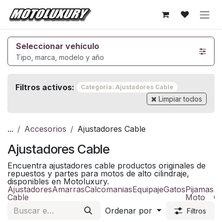
Ir al contenido
Seleccionar vehículo
Tipo, marca, modelo y año
Filtros activos:
Categoría: Ajustadores Cable
Limpiar todos
...
Accesorios
Ajustadores Cable
Ajustadores Cable
Encuentra ajustadores cable productos originales de
repuestos y partes para motos de alto cilindraje,
disponibles en Motoluxury.
Ajustadores
Amarras
Calcomanias
Equipaje
Gatos
Pijamas
S
Cable
Moto
Ce
Ordenar por
Filtros