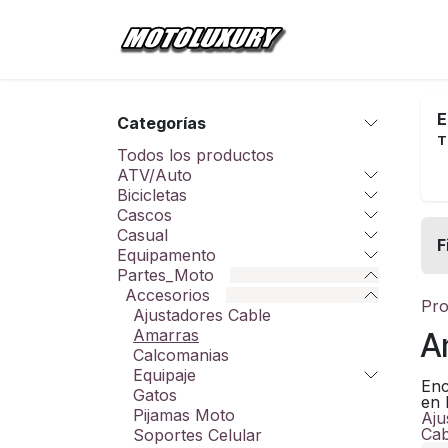
Ir al contenido
Inicio
Tienda
E
Categorías
T
Todos los productos
ATV/Auto
Bicicletas
Cascos
Casual
F
Equipamento
Partes_Moto
Accesorios
Pro
Ajustadores Cable
Amarras
A
Calcomanias
Equipaje
Enc
Gatos
en 
Pijamas Moto
Aju
Cab
Soportes Celular