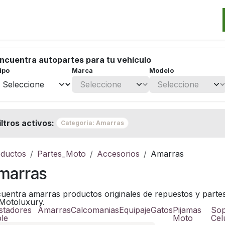
Categorias
Marcas
Promos
Noticias
Contacto
S
ncuentra autopartes para tu vehículo
ipo
Marca
Modelo
iltros activos:
Categoría: Amarras
ductos
Partes_Moto
Accesorios
Amarras
marras
uentra amarras productos originales de repuestos y partes 
Motoluxury.
stadores
Amarras
Calcomanias
Equipaje
Gatos
Pijamas
Sop
le
Moto
Cel