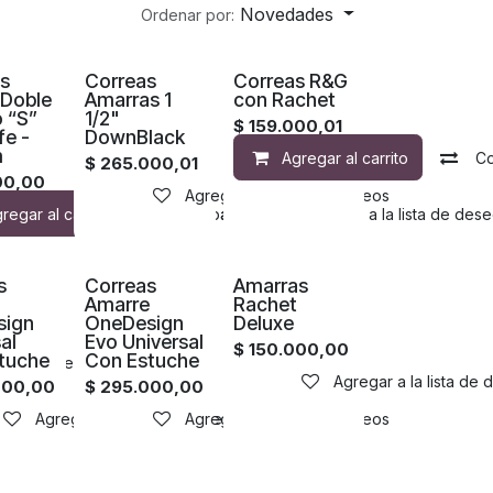
Novedades
Ordenar por:
¡Nuevo!
s
Correas
Correas R&G
Doble
Amarras 1
con Rachet
 “S”
1/2"
$
159.000,01
fe -
DownBlack
m
Agregar al carrito
C
$
265.000,01
00,00
Agregar a la lista de deseos
regar al carrito
Agregar a la lista de deseos
Compara
Agregar a la lista de deseos
Compara
Agregar a la lista de des
s
Correas
Amarras
e
Amarre
Rachet
sign
OneDesign
Deluxe
al
Evo Universal
$
150.000,00
tuche
Con Estuche
sta de deseos
Agregar a la lista de
000,00
$
295.000,00
Agregar a la lista de deseos
Agregar a la lista de deseos