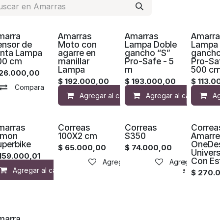
¡Nuevo!
¡Nuevo!
marra
Amarras
Amarras
Amarra
ensor de
Moto con
Lampa Doble
Lampa 
inta Lampa
agarre en
gancho “S”
gancho
00 cm
manillar
Pro-Safe - 5
Pro-Sa
Lampa
m
500 c
26.000,00
$
192.000,00
$
193.000,00
$
113.0
Compara
Agregar a la lista de deseos
Agregar al carrito
Agregar al carrito
Compara
Ag
marras
Correas
Correas
Correa
imon
100X2 cm
S350
Amarr
uperbike
OneDe
$
65.000,00
$
74.000,00
Univers
159.000,01
Con Es
Agregar a la lista de deseos
Agregar a la li
Agregar al carrito
Agregar a la lista de deseos
$
270.
marra