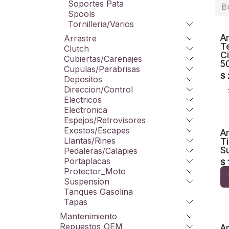
Soportes Pata
Spools
Tornilleria/Varios
A
Arrastre
T
Clutch
C
Cubiertas/Carenajes
5
Cupulas/Parabrisas
$
Depositos
Direccion/Control
Electricos
Electronica
Espejos/Retrovisores
Exostos/Escapes
A
Llantas/Rines
T
S
Pedaleras/Calapies
Portaplacas
$
Protector_Moto
Suspension
Tanques Gasolina
Tapas
Mantenimiento
Repuestos_OEM
A