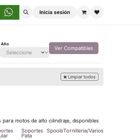
obre Nosotros
Inicia sesión
Año
Ver Compatibles
Limpiar todos
para motos de alto cilindraje, disponibles
ortes
Soportes
Spools
Tornilleria/Varios
ular
Pata