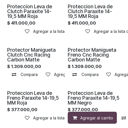
Proximamente
Proximamente
Proteccion Leva de
Proteccion Leva de
Clutch Paraxite 14-
Clutch Paraxite 14-
19,5 MM Roja
19,5 MM Roja
$
411.000,00
$
411.000,00
Agregar a la lista de deseos
Agregar a la lista
Proximamente
Proximamente
Protector Manigueta
Protector Manigueta
Clutch Cnc Racing
Freno Cnc Racing
Carbon Matte
Carbon Matte
$
1.309.000,00
$
1.309.000,00
Compara
Agregar a la lista de deseos
Compara
Agregar
¡Nuevo!
¡Nuevo!
Proteccion Leva de
Proteccion Leva de
Freno Paraxite 14-19,5
Freno Paraxite 14-19,5
MM Roja
MM Negro
$
377.000,00
$
377.000,00
Agregar a la lista de deseos
Agregar al carrito