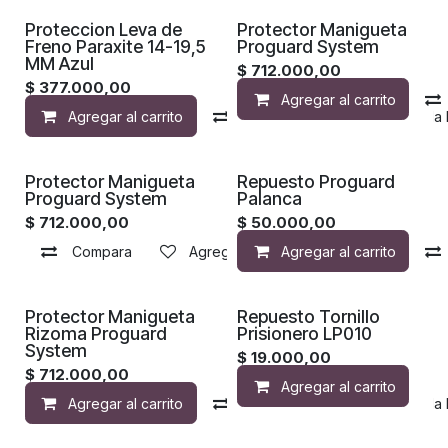
¡Nuevo!
Proteccion Leva de
Protector Manigueta
Freno Paraxite 14-19,5
Proguard System
MM Azul
$
712.000,00
$
377.000,00
Agregar al carrito
Agregar al carrito
Compara
Agregar a la 
Protector Manigueta
Repuesto Proguard
Proguard System
Palanca
$
712.000,00
$
50.000,00
Compara
Agregar a la lista de deseos
Agregar al carrito
Protector Manigueta
Repuesto Tornillo
Rizoma Proguard
Prisionero LP010
System
$
19.000,00
$
712.000,00
Agregar al carrito
Agregar al carrito
Compara
Agregar a la 