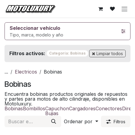
Ir al contenido
Seleccionar vehículo
Tipo, marca, modelo y año
Filtros activos:
Limpiar todos
Categoría: Bobinas
...
Electricos
Bobinas
Bobinas
Encuentra bobinas productos originales de repuestos
y partes para motos de alto cilindraje, disponibles en
Motoluxury.
Bobinas
Bombillos
Capuchon
Cargadores
Conectores
Direc
Bujias
Ordenar por
Filtros