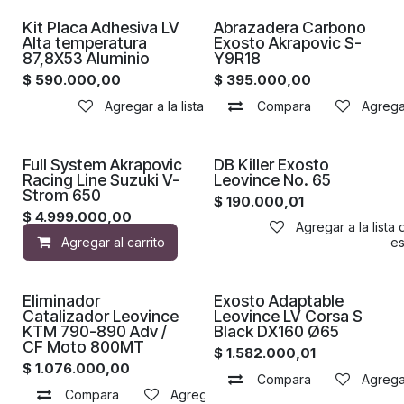
Kit Placa Adhesiva LV
Abrazadera Carbono
Alta temperatura
Exosto Akrapovic S-
87,8X53 Aluminio
Y9R18
$
590.000,00
$
395.000,00
Agregar a la lista de deseos
Compara
Agregar
Full System Akrapovic
DB Killer Exosto
Racing Line Suzuki V-
Leovince No. 65
Strom 650
$
190.000,01
$
4.999.000,00
Agregar a la lista
Agregar al carrito
Agregar a la lista de de
Proximamente
Eliminador
Exosto Adaptable
Catalizador Leovince
Leovince LV Corsa S
KTM 790-890 Adv /
Black DX160 Ø65
CF Moto 800MT
$
1.582.000,01
$
1.076.000,00
Compara
Agregar
Compara
Agregar a la lista de deseos