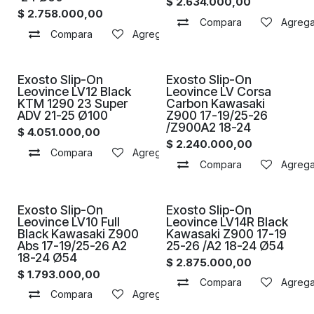
$
2.634.000,00
$
2.758.000,00
Compara
Agregar
Compara
Agregar a la lista de deseos
Proximamente
Proximamente
Exosto Slip-On
Exosto Slip-On
Leovince LV12 Black
Leovince LV Corsa
KTM 1290 23 Super
Carbon Kawasaki
ADV 21-25 Ø100
Z900 17-19/25-26
/Z900A2 18-24
$
4.051.000,00
$
2.240.000,00
Compara
Agregar a la lista de deseos
Compara
Agregar
Proximamente
Proximamente
Exosto Slip-On
Exosto Slip-On
Leovince LV10 Full
Leovince LV14R Black
Black Kawasaki Z900
Kawasaki Z900 17-19
Abs 17-19/25-26 A2
25-26 /A2 18-24 Ø54
18-24 Ø54
$
2.875.000,00
$
1.793.000,00
Compara
Agregar
Compara
Agregar a la lista de deseos