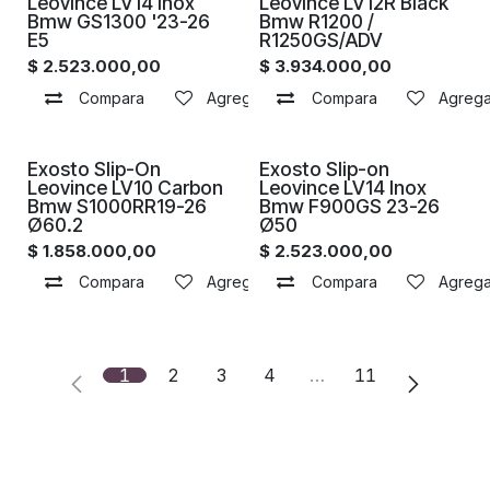
Proximamente
Proximamente
Leovince LV14 Inox
Leovince LV12R Black
Bmw GS1300 '23-26
Bmw R1200 /
E5
R1250GS/ADV
$
2.523.000,00
$
3.934.000,00
Compara
Agregar a la lista de deseos
Compara
Agregar
Proximamente
Proximamente
Exosto Slip-On
Exosto Slip-on
Leovince LV10 Carbon
Leovince LV14 Inox
Bmw S1000RR19-26
Bmw F900GS 23-26
Ø60.2
Ø50
$
1.858.000,00
$
2.523.000,00
Compara
Agregar a la lista de deseos
Compara
Agregar
1
2
3
4
…
11