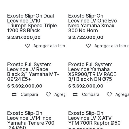
Proximamente
Proximamente
Exosto Slip-On Dual
Exosto Slip-On
Leovince LV10
Leovince LV One Evo
Triumph Speed Triple
Nero Yamaha Xmax
1200 RS Black
300 No Hom
$
2.817.000,00
$
2.722.000,00
Agregar a la lista de deseos
Agregar a la lista
Proximamente
Proximamente
Exosto Full System
Exosto Full System
Leovince LV Race
Leovince Yamaha
Black 2/1 Yamaha MT-
XSR900/TR LV RACE
09'24 E5+
3/1 Black NON Ø75
$
5.692.000,00
$
5.692.000,00
Compara
Agregar a la lista de deseos
Compara
Agregar
Proximamente
Proximamente
Exosto Slip-On
Exosto Slip-On
Leovince LV14 Inox
Leovince LV-X ATV
Yamaha Tenere 700
YFM 700R Raptor Ø50
'24 Ø50