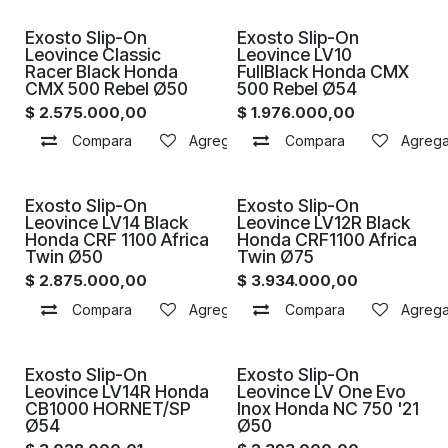
Proximamente
Proximamente
Exosto Slip-On
Exosto Slip-On
Leovince Classic
Leovince LV10
Racer Black Honda
FullBlack Honda CMX
CMX 500 Rebel Ø50
500 Rebel Ø54
$
2.575.000,00
$
1.976.000,00
Compara
Agregar a la lista de deseos
Compara
Agregar
Proximamente
Proximamente
Exosto Slip-On
Exosto Slip-On
Leovince LV14 Black
Leovince LV12R Black
Honda CRF 1100 Africa
Honda CRF1100 Africa
Twin Ø50
Twin Ø75
$
2.875.000,00
$
3.934.000,00
Compara
Agregar a la lista de deseos
Compara
Agregar
Proximamente
Proximamente
Exosto Slip-On
Exosto Slip-On
Leovince LV14R Honda
Leovince LV One Evo
CB1000 HORNET/SP
Inox Honda NC 750 '21
Ø54
Ø50