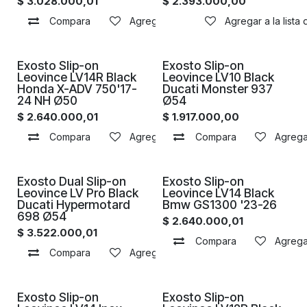
$
3.028.000,01
$
2.393.000,00
Compara
Agregar a la lista de deseos
Agregar a la lista
Proximamente
Proximamente
Exosto Slip-on
Exosto Slip-on
Leovince LV14R Black
Leovince LV10 Black
Honda X-ADV 750'17-
Ducati Monster 937
24 NH Ø50
Ø54
$
2.640.000,01
$
1.917.000,00
Compara
Agregar a la lista de deseos
Compara
Agregar
Proximamente
Proximamente
Exosto Dual Slip-on
Exosto Slip-on
Leovince LV Pro Black
Leovince LV14 Black
Ducati Hypermotard
Bmw GS1300 '23-26
698 Ø54
$
2.640.000,01
$
3.522.000,01
Compara
Agregar
Compara
Agregar a la lista de deseos
Exosto Slip-on
Exosto Slip-on