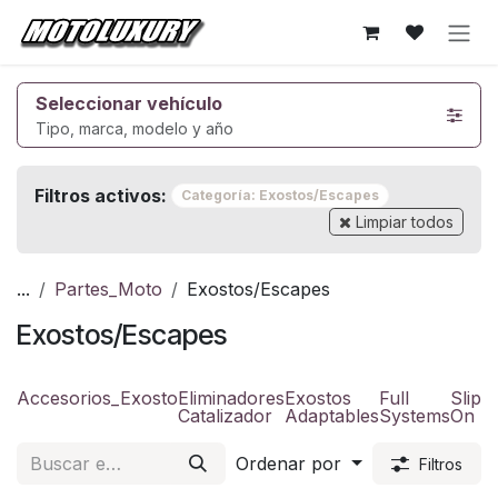
Ir al contenido
Seleccionar vehículo
Tipo, marca, modelo y año
Filtros activos:
Categoría: Exostos/Escapes
Limpiar todos
...
Partes_Moto
Exostos/Escapes
Exostos/Escapes
Accesorios_Exosto
Eliminadores
Exostos
Full
Slip-
Catalizador
Adaptables
Systems
On
F
Ordenar por
Filtros