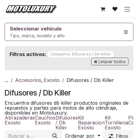
Ir al contenido
Seleccionar vehículo
Tipo, marca, modelo y año
Filtros activos:
Categoría: Difusores / Db Killer
Limpiar todos
...
Accesorios_Exosto
Difusores / Db Killer
Difusores / Db Killer
Encuentra difusores db killer productos originales de
repuestos y partes para motos de alto cilindraje,
disponibles en Motoluxury.
Abrazaderas
Cauchos
Difusores
Kit
Kit
Plac
Exosto
Exosto
/ Db
Reparacion
Tornilleria
Cal
Killer
Exosto
Exosto
Ordenar por
Filtros