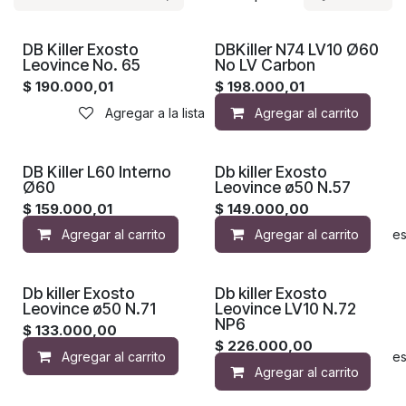
DB Killer Exosto
DBKiller N74 LV10 Ø60
Leovince No. 65
No LV Carbon
$
190.000,01
$
198.000,01
Agregar a la lista de deseos
Agregar al carrito
DB Killer L60 Interno
Db killer Exosto
Ø60
Leovince ø50 N.57
$
159.000,01
$
149.000,00
Agregar al carrito
Agregar al carrito
Agregar a la lista de de
Db killer Exosto
Db killer Exosto
Leovince ø50 N.71
Leovince LV10 N.72
NP6
$
133.000,00
$
226.000,00
Agregar al carrito
Agregar a la lista de de
Agregar al carrito