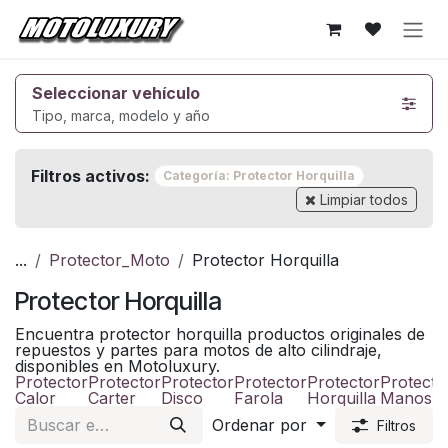
Ir al contenido
Seleccionar vehículo
Tipo, marca, modelo y año
Filtros activos:
Categoría: Protector Horquilla
Limpiar todos
...
Protector_Moto
Protector Horquilla
Protector Horquilla
Encuentra protector horquilla productos originales de
repuestos y partes para motos de alto cilindraje,
disponibles en Motoluxury.
Protector
Protector
Protector
Protector
Protector
Protecto
Calor
Carter
Disco
Farola
Horquilla
Manos
Ordenar por
Filtros