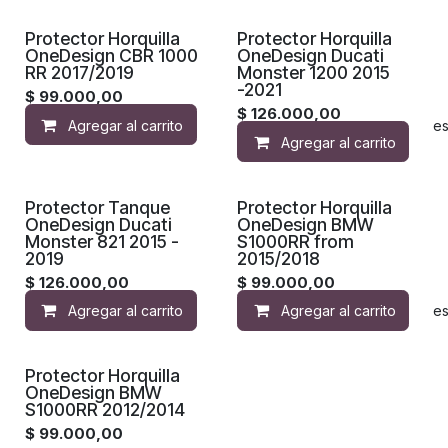
Protector Horquilla
Protector Horquilla
OneDesign CBR 1000
OneDesign Ducati
RR 2017/2019
Monster 1200 2015
-2021
$
99.000,00
$
126.000,00
Agregar al carrito
Agregar a la lista de de
Agregar al carrito
Protector Tanque
Protector Horquilla
OneDesign Ducati
OneDesign BMW
Monster 821 2015 -
S1000RR from
2019
2015/2018
$
126.000,00
$
99.000,00
Agregar al carrito
Agregar al carrito
Agregar a la lista de de
Protector Horquilla
OneDesign BMW
S1000RR 2012/2014
$
99.000,00