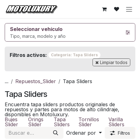
Ir al contenido
Seleccionar vehículo
Tipo, marca, modelo y año
Filtros activos:
Categoría: Tapa Sliders
Limpiar todos
...
Repuestos_Slider
Tapa Sliders
Tapa Sliders
Encuentra tapa sliders productos originales de
repuestos y partes para motos de alto cilindraje,
disponibles en Motoluxury.
Bujes
Orings
Tapa
Tornillos
Varilla
Slider
Slider
Sliders
Slider
Sliders
Ordenar por
Filtros