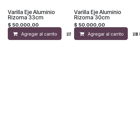
Varilla Eje Aluminio
Varilla Eje Aluminio
Rizoma 33cm
Rizoma 30cm
$
50.000,00
$
50.000,00
Agregar al carrito
Compara
Agregar al carrito
Agregar a la 