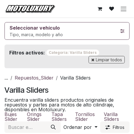
Ir al contenido
Seleccionar vehículo
Tipo, marca, modelo y año
Filtros activos:
Categoría: Varilla Sliders
Limpiar todos
...
Repuestos_Slider
Varilla Sliders
Varilla Sliders
Encuentra varilla sliders productos originales de
repuestos y partes para motos de alto cilindraje,
disponibles en Motoluxury.
Bujes
Orings
Tapa
Tornillos
Varilla
Slider
Slider
Sliders
Slider
Sliders
Ordenar por
Filtros