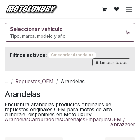
Ir al contenido
Seleccionar vehículo
Tipo, marca, modelo y año
Filtros activos:
Categoría: Arandelas
Limpiar todos
...
Repuestos_OEM
Arandelas
Arandelas
Encuentra arandelas productos originales de
repuestos originales OEM para motos de alto
cilindraje, disponibles en Motoluxury.
Arandelas
Carburadores
Carenajes
Empaques
OEM /
Abrazadera