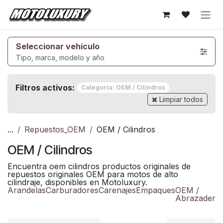
Ir al contenido
Seleccionar vehículo
Tipo, marca, modelo y año
Filtros activos:
Categoría: OEM / Cilindros
Limpiar todos
...
Repuestos_OEM
OEM / Cilindros
OEM / Cilindros
Encuentra oem cilindros productos originales de
repuestos originales OEM para motos de alto
cilindraje, disponibles en Motoluxury.
Arandelas
Carburadores
Carenajes
Empaques
OEM /
Abrazadera