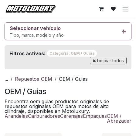
Ir al contenido
Seleccionar vehículo
Tipo, marca, modelo y año
Filtros activos:
Categoría: OEM / Guias
Limpiar todos
...
Repuestos_OEM
OEM / Guias
OEM / Guias
Encuentra oem guias productos originales de
repuestos originales OEM para motos de alto
cilindraje, disponibles en Motoluxury.
Arandelas
Carburadores
Carenajes
Empaques
OEM /
Abrazadera