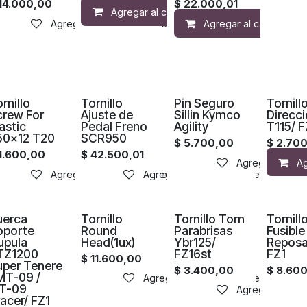
14.000,00
$
22.000,01
Agregar al carrito
Agregar a 
Agregar a la lista de deseos
Agregar al carrito
rnillo
Tornillo
Pin Seguro
Tornill
crew For
Ajuste de
Sillin Kymco
Direcci
astic
Pedal Freno
Agility
T115/ 
50x12 T20
SCR950
$
5.700,00
$
2.70
1.600,00
$
42.500,01
Agregar a la li
Ag
Agregar a la lista de deseos
Agregar a la lista de deseos
uerca
Tornillo
Tornillo Torn
Tornill
oporte
Round
Parabrisas
Fusible
upula
Head(1ux)
Ybr125/
Reposa
TZ1200
FZ16st
FZ1
$
11.600,00
uper Tenere
$
3.400,00
$
8.60
MT-09 /
Agregar a la lista de deseos
T-09
Agregar a la li
acer/ FZ1