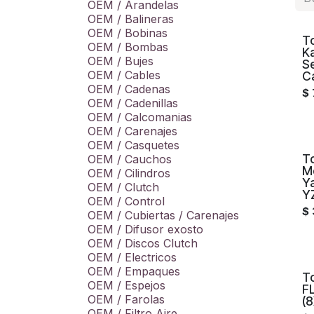
OEM / Arandelas
OEM / Balineras
OEM / Bobinas
To
OEM / Bombas
K
OEM / Bujes
S
OEM / Cables
C
OEM / Cadenas
$
OEM / Cadenillas
OEM / Calcomanias
OEM / Carenajes
OEM / Casquetes
To
OEM / Cauchos
M
OEM / Cilindros
Y
OEM / Clutch
Y
OEM / Control
$
OEM / Cubiertas / Carenajes
OEM / Difusor exosto
OEM / Discos Clutch
OEM / Electricos
OEM / Empaques
To
OEM / Espejos
F
OEM / Farolas
(
OEM / Filtro Aire