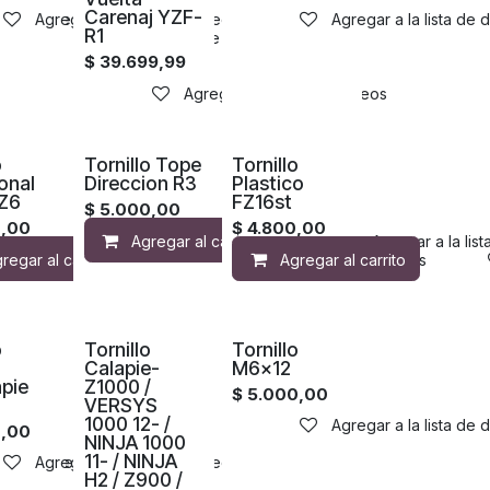
Carenaj YZF-
la lista de deseos
Agregar a la lista de deseos
Agregar a la lista de
R1
Agregar a la lista de deseos
$
39.699,99
Agregar a la lista de deseos
o
Tornillo Tope
Tornillo
onal
Direccion R3
Plastico
FZ6
FZ16st
$
5.000,00
0,00
$
4.800,00
Agregar al carrito
Agregar a la lis
sta de deseos
regar al carrito
Agregar a la lista de deseos
Agregar al carrito
o
Tornillo
Tornillo
Calapie-
M6x12
pie
Z1000 /
$
5.000,00
VERSYS
1000 12- /
Agregar a la lista de
0,00
NINJA 1000
11- / NINJA
sta de deseos
Agregar a la lista de deseos
H2 / Z900 /