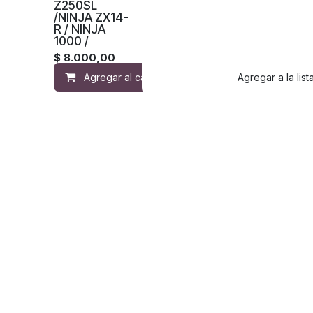
Z250SL
/NINJA ZX14-
R / NINJA
1000 /
$
8.000,00
Agregar al carrito
Agregar a la lis