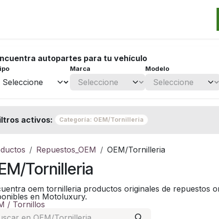
Categorias
Marcas
Promos
Noticias
Contacto
S
ncuentra autopartes para tu vehículo
ipo
Marca
Modelo
iltros activos:
Categoría: OEM/Tornilleria
ductos
Repuestos_OEM
OEM/Tornilleria
EM/Tornilleria
uentra oem tornilleria productos originales de repuestos or
ponibles en Motoluxury.
 / Tornillos