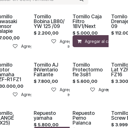
rnillo
Tornillo
Tornillo Caja
Tornilo
awasaki
Bobina LB80/
Filtro
Drenaj
ensor
YW 125 /09
1BV1/Next
09
alapie
$
2.200,00
$
5.000,00
$
112.0
7.000,00
Agregar a la lista de deseos
Agregar al carrito
Agregar a la lista de deseos
rnillo
Tornillo AJ
Tornillo
Tornill
otor
INVentario
Protectormo
Lat YZ
amaha
Faltante
fle 3s81
FZ16
ZF-R1 FZ1
$
7.800,00
$
5.600,00
$
3.30
30.000,00
Agregar a la lista de deseos
Agregar a la li
Agregar a la lista de deseos
rnillo,
Repuesto
Repuesto
Tornill
LANGE
yamaha
Perno
Screw 
8X25)
Palanca
$
5.800,00
$
3.999