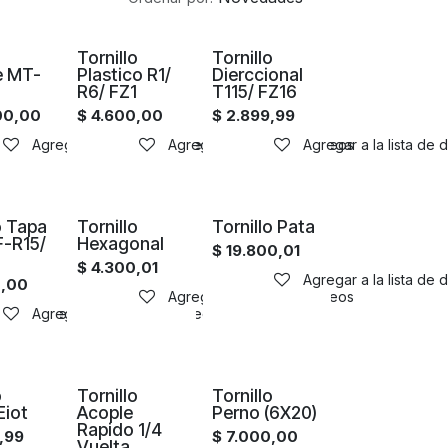
Tornillo
Tornillo
e MT-
Plastico R1/
Dierccional
R6/ FZ1
T115/ FZ16
00,00
$
4.600,00
$
2.899,99
Agregar a la lista de deseos
Agregar a la lista de deseos
Agregar a la lista de deseos
Agregar a la lista de
o Tapa
Tornillo
Tornillo Pata
F-R15/
Hexagonal
$
19.800,01
$
4.300,01
Agregar a la lista de
0,00
Agregar a la lista de deseos
sta de deseos
Agregar a la lista de deseos
o
Tornillo
Tornillo
Eiot
Acople
Perno (6X20)
Rapido 1/4
,99
$
7.000,00
Vuelta