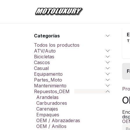
Ir al contenido
Inicio
Tienda
E
Categorías
T
Todos los productos
ATV/Auto
Bicicletas
Cascos
Casual
F
Equipamento
Partes_Moto
Mantenimiento
Pro
Repuestos_OEM
Arandelas
O
Carburadores
Carenajes
Enc
Empaques
dis
OEM / Abrazaderas
OEM
OEM / Anillos