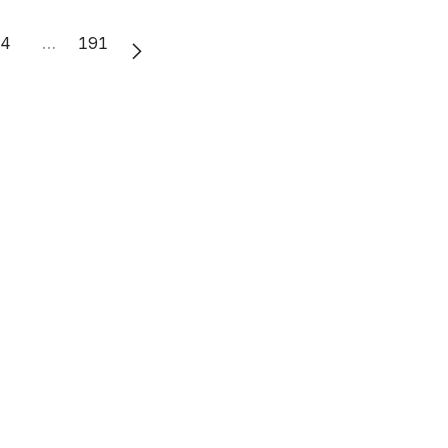
4
…
191