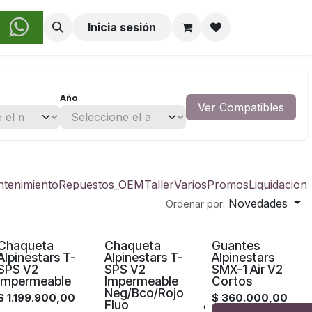
obre Nosotros
Inicia sesión
Año
Ver Compatibles
tenimiento
Repuestos_OEM
Taller
Varios
Promos
Liquidacion
Novedades
Ordenar por:
Chaqueta
Chaqueta
Guantes
Alpinestars T-
Alpinestars T-
Alpinestars
SPS V2
SPS V2
SMX-1 Air V2
Impermeable
Impermeable
Cortos
Neg/Bco/Rojo
$
1.199.900,00
$
360.000,00
Fluo
o
Compara
Agregar a la lista de deseos