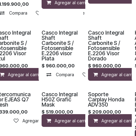
Agregar al carrito
Compara
1.199.900,00
Compara
Agregar a la lista de deseos
¡Nuevo!
¡Nuevo!
¡Nuevo!
sco Integral
Casco Integral
Casco Integral
haft
Shaft
Shaft
rbonite S /
Carbonite S /
Carbonite S /
otosensible
Fotosensible
Fotosensible
2206 Visor
E.2206 visor
E.2206 Visor
ul
Plata
Dorado
960.000,00
$
960.000,00
$
960.000,00
Agregar al carrito
Compara
Compara
Agregar a la lista de 
Agregar a la lista 
Agregar al carrit
ntercomunica
Casco Integral
Soporte
or EJEAS Q7
H50Z Grafic
Carplay Honda
esh
Mask
ADV350
339.000,00
$
519.000,00
$
209.000,00
Agregar a la lista de deseos
Agregar al carrito
Agregar al carrit
Compara