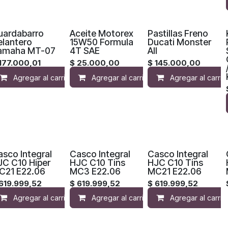
uardabarro
Aceite Motorex
Pastillas Freno
elantero
15W50 Formula
Ducati Monster
amaha MT-07
4T SAE
All
177.000,01
$
25.000,00
$
145.000,00
Agregar al carrito
Agregar al carrito
Agregar a la lista de deseos
Agregar al carrit
Agregar
sco Integral
Casco Integral
Casco Integral
JC C10 Hiper
HJC C10 Tins
HJC C10 Tins
C21 E22.06
MC3 E22.06
MC21 E22.06
619.999,52
$
619.999,52
$
619.999,52
Agregar al carrito
Agregar al carrito
Compara
Agregar a la lista 
Agregar al carrit
Compara