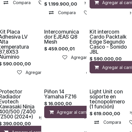
Agregar a la lista de deseos
Compara
Agregar a la lista de deseos
Agregar al carr
$
1.199.900,00
Compara
Agregar a la lista d
Kit Placa
Intercomunica
Kit intercom
Adhesiva LV
dor EJEAS Q8
Cardo Packtalk
Alta
Mesh
Edge Segundo
temperatura
Casco - Sonido
$
459.000,01
87,8X53
JBL
Aluminio
Agregar a la lista de deseos
$
590.000,00
$
590.000,00
Agregar al carr
deseos
de deseos
o
Compara
Agregar a la lista de deseos
Agregar a la lista de deseos
Protector
Piñon 14
Light Unit con
Radiador
Yamaha FZ16
soporte en
Evotech
tecnopolimero
$
16.000,00
Kawasaki Ninja
(1 función)
400/500 /Z400
Agregar al carrito
Agreg
$
619.000,00
/Z500 (2024+)
o
Agregar a la lista de deseos
Agregar a la lista de deseos
Compara
$
390.000,00