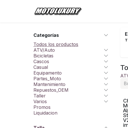
Ir al contenido
Inicio
Tienda
E
Categorías
T
Todos los productos
ATV/Auto
Bicicletas
Cascos
To
Casual
Equipamento
AT
Partes_Moto
Mantenimiento
Repuestos_OEM
Taller
C
Varios
M
Promos
Al
Liquidacion
St
V
i
Talla