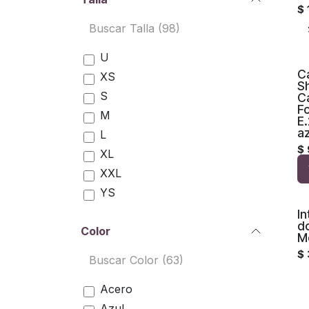
$
U
Ca
XS
S
S
Ca
F
M
E.
az
L
$
XL
XXL
YS
YXL
I
d
Color
S/M
M
M/L
$
L/XL
XXL/XXXL
Acero
XS-XL
Azul