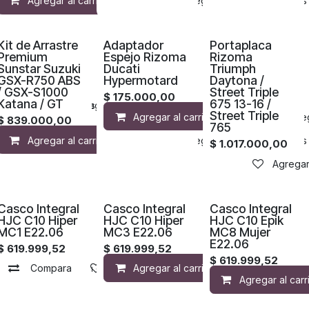
Agregar al carrito
Agregar a la lista de deseos
Kit de Arrastre
Adaptador
Portaplaca
Premium
Espejo Rizoma
Rizoma
Sunstar Suzuki
Ducati
Triumph
GSX-R750 ABS
Hypermotard
Daytona /
/ GSX-S1000
Street Triple
$
175.000,00
Katana / GT
675 13-16 /
o
 a la lista de deseos
Agregar a la lista de deseos
Street Triple
Agregar al carrito
Agreg
$
839.000,00
765
Agregar al carrito
Agregar a la lista de deseos
$
1.017.000,00
Agregar 
Casco Integral
Casco Integral
Casco Integral
HJC C10 Hiper
HJC C10 Hiper
HJC C10 Epik
MC1 E22.06
MC3 E22.06
MC8 Mujer
E22.06
$
619.999,52
$
619.999,52
$
619.999,52
de deseos
o
Agregar a la lista de deseos
Compara
Compara
Agregar a la lista de deseos
Agregar a la lista de deseos
Agregar al carrito
Compara
Agregar al carr