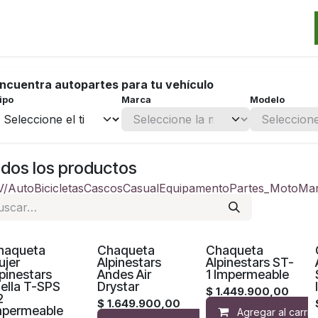
Categorias
Marcas
Promos
Noticias
Contacto
S
ncuentra autopartes para tu vehículo
ipo
Marca
Modelo
dos los productos
V/Auto
Bicicletas
Cascos
Casual
Equipamento
Partes_Moto
Man
haqueta
Chaqueta
Chaqueta
ujer
Alpinestars
Alpinestars ST-
pinestars
Andes Air
1 Impermeable
ella T-SPS
Drystar
$
1.449.900,00
2
$
1.649.900,00
mpermeable
Agregar al carrit