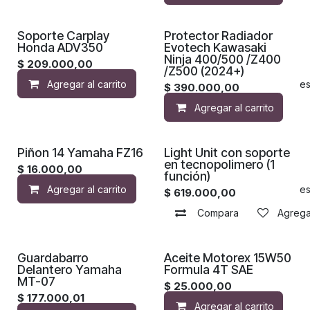
Soporte Carplay
Protector Radiador
Honda ADV350
Evotech Kawasaki
Ninja 400/500 /Z400
$
209.000,00
/Z500 (2024+)
Agregar al carrito
Agregar a la lista de de
$
390.000,00
Agregar al carrito
Piñon 14 Yamaha FZ16
Light Unit con soporte
en tecnopolimero (1
$
16.000,00
función)
Agregar al carrito
Agregar a la lista de de
$
619.000,00
Compara
Agregar
Guardabarro
Aceite Motorex 15W50
Delantero Yamaha
Formula 4T SAE
MT-07
$
25.000,00
$
177.000,01
Agregar al carrito