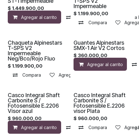
ST-1 Impermeable
T-SPS V2
Impermeable
$
1.449.900,00
$
1.199.900,00
Agregar al carrito
Compara
Agregar a la 
Compara
Agregar
Chaqueta Alpinestars
Guantes Alpinestars
T-SPS V2
SMX-1 Air V2 Cortos
Impermeable
$
360.000,00
Neg/Bco/Rojo Fluo
Agregar al carrito
$
1.199.900,00
Compara
Agregar a la lista de deseos
¡Nuevo!
¡Nuevo!
Casco Integral Shaft
Casco Integral Shaft
Carbonite S /
Carbonite S /
Fotosensible E.2206
Fotosensible E.2206
Visor azul
visor Plata
$
960.000,00
$
960.000,00
Agregar al carrito
Compara
Compara
Agregar a la 
Agregar