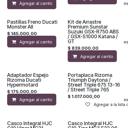
Agregar al carrito
Agregar a la lista de de
Pastillas Freno Ducati
Kit de Arrastre
Monster All
Premium Sunstar
Suzuki GSX-R750 ABS
$
145.000,00
/ GSX-S1000 Katana /
GT
Agregar al carrito
Agregar a la lista de de
$
839.000,00
Agregar al carrito
Adaptador Espejo
Portaplaca Rizoma
Rizoma Ducati
Triumph Daytona /
Hypermotard
Street Triple 675 13-16
/ Street Triple 765
$
175.000,00
$
1.017.000,00
Agregar al carrito
Agregar a la lista de de
Agregar a la lista
Casco Integral HJC
Casco Integral HJC