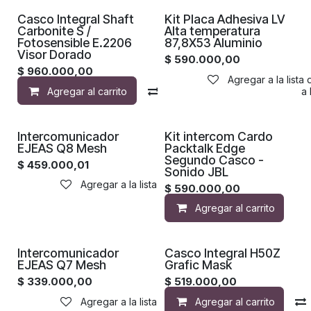
¡Nuevo!
Casco Integral Shaft
Kit Placa Adhesiva LV
Carbonite S /
Alta temperatura
Fotosensible E.2206
87,8X53 Aluminio
Visor Dorado
$
590.000,00
$
960.000,00
Agregar a la lista
Agregar al carrito
Compara
Agregar a la 
Intercomunicador
Kit intercom Cardo
EJEAS Q8 Mesh
Packtalk Edge
Segundo Casco -
$
459.000,01
Sonido JBL
Agregar a la lista de deseos
$
590.000,00
Agregar al carrito
Intercomunicador
Casco Integral H50Z
EJEAS Q7 Mesh
Grafic Mask
$
339.000,00
$
519.000,00
Agregar a la lista de deseos
Agregar al carrito