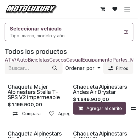
Ir al contenido
Seleccionar vehículo
Tipo, marca, modelo y año
Todos los productos
ATV/Auto
Bicicletas
Cascos
Casual
Equipamento
Partes_Mo
Ordenar por
Filtros
Chaqueta Mujer
Chaqueta Alpinestars
Alpinestars Stella T-
Andes Air Drystar
SPS V2 impermeable
$
1.649.900,00
$
1.199.900,00
Agregar al carrito
Compara
Agregar a la lista de deseos
Chaqueta Alpinestars
Chaqueta Alpinestars