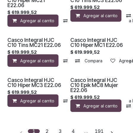
C10 Hiper MC21
C10 Tins MC3 E22.06
E22.06
$
619.999,52
$
619.999,52
Agregar al carrito
Agregar al carrito
Compara
Agregar a la 
Casco Integral HJC
Casco Integral HJC
C10 Tins MC21 E22.06
C10 Hiper MC1 E22.06
$
619.999,52
$
619.999,52
Agregar al carrito
Compara
Compara
Agregar a la 
Agregar
Casco Integral HJC
Casco Integral HJC
C10 Hiper MC3 E22.06
C10 Epik MC8 Mujer
E22.06
$
619.999,52
$
619.999,52
Agregar al carrito
Compara
Agregar a la 
Agregar al carrito
1
2
3
4
…
191