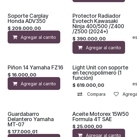
Soporte Carplay
Protector Radiador
Honda ADV350
Evotech Kawasaki
Ninja 400/500 /Z400
$
209.000,00
/Z500 (2024+)
Agregar al carrito
Agregar a la lista de de
$
390.000,00
Agregar al carrito
Piñon 14 Yamaha FZ16
Light Unit con soporte
en tecnopolimero (1
$
16.000,00
función)
Agregar al carrito
Agregar a la lista de de
$
619.000,00
Compara
Agregar
Guardabarro
Aceite Motorex 15W50
Delantero Yamaha
Formula 4T SAE
MT-07
$
25.000,00
$
177.000,01
Agregar al carrito