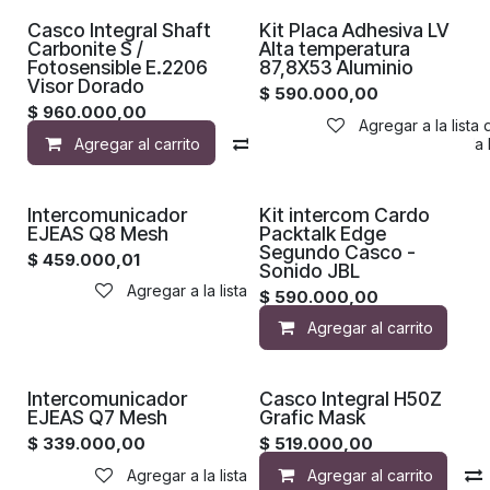
¡Nuevo!
Casco Integral Shaft
Kit Placa Adhesiva LV
Carbonite S /
Alta temperatura
Fotosensible E.2206
87,8X53 Aluminio
Visor Dorado
$
590.000,00
$
960.000,00
Agregar a la lista
Agregar al carrito
Compara
Agregar a la 
Intercomunicador
Kit intercom Cardo
EJEAS Q8 Mesh
Packtalk Edge
Segundo Casco -
$
459.000,01
Sonido JBL
Agregar a la lista de deseos
$
590.000,00
Agregar al carrito
Intercomunicador
Casco Integral H50Z
EJEAS Q7 Mesh
Grafic Mask
$
339.000,00
$
519.000,00
Agregar a la lista de deseos
Agregar al carrito