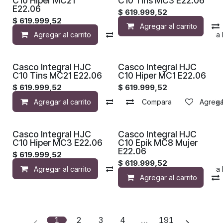
C10 Hiper MC21
C10 Tins MC3 E22.06
E22.06
$
619.999,52
$
619.999,52
Agregar al carrito
Agregar al carrito
Compara
Agregar a la 
Casco Integral HJC
Casco Integral HJC
C10 Tins MC21 E22.06
C10 Hiper MC1 E22.06
$
619.999,52
$
619.999,52
Agregar al carrito
Compara
Compara
Agregar a la 
Agregar
Casco Integral HJC
Casco Integral HJC
C10 Hiper MC3 E22.06
C10 Epik MC8 Mujer
E22.06
$
619.999,52
$
619.999,52
Agregar al carrito
Compara
Agregar a la 
Agregar al carrito
1
2
3
4
…
191