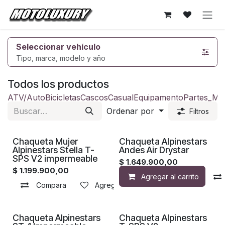
Ir al contenido
Seleccionar vehículo
Tipo, marca, modelo y año
Todos los productos
ATV/Auto
Bicicletas
Cascos
Casual
Equipamento
Partes_Mo
Ordenar por
Filtros
Chaqueta Mujer
Chaqueta Alpinestars
Alpinestars Stella T-
Andes Air Drystar
SPS V2 impermeable
$
1.649.900,00
$
1.199.900,00
Agregar al carrito
Compara
Agregar a la lista de deseos
Chaqueta Alpinestars
Chaqueta Alpinestars