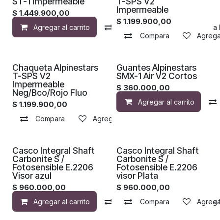
ST-1 Impermeable
T-SPS V2
Impermeable
$
1.449.900,00
$
1.199.900,00
Agregar al carrito
Compara
Agregar a la 
Compara
Agregar
Chaqueta Alpinestars
Guantes Alpinestars
T-SPS V2
SMX-1 Air V2 Cortos
Impermeable
$
360.000,00
Neg/Bco/Rojo Fluo
Agregar al carrito
$
1.199.900,00
Compara
Agregar a la lista de deseos
¡Nuevo!
¡Nuevo!
Casco Integral Shaft
Casco Integral Shaft
Carbonite S /
Carbonite S /
Fotosensible E.2206
Fotosensible E.2206
Visor azul
visor Plata
$
960.000,00
$
960.000,00
Agregar al carrito
Compara
Compara
Agregar a la 
Agregar