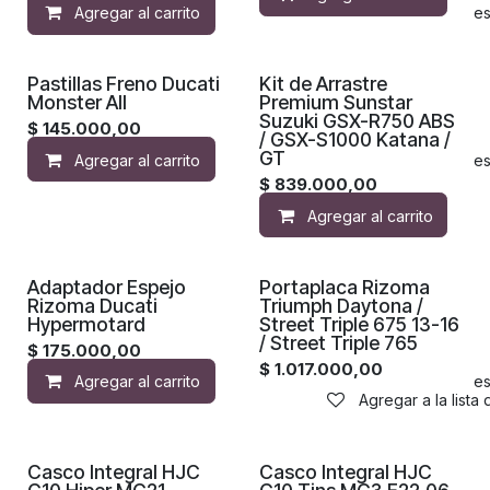
Agregar al carrito
Agregar a la lista de de
Pastillas Freno Ducati
Kit de Arrastre
Monster All
Premium Sunstar
Suzuki GSX-R750 ABS
$
145.000,00
/ GSX-S1000 Katana /
GT
Agregar al carrito
Agregar a la lista de de
$
839.000,00
Agregar al carrito
Adaptador Espejo
Portaplaca Rizoma
Rizoma Ducati
Triumph Daytona /
Hypermotard
Street Triple 675 13-16
/ Street Triple 765
$
175.000,00
$
1.017.000,00
Agregar al carrito
Agregar a la lista de de
Agregar a la lista
Casco Integral HJC
Casco Integral HJC