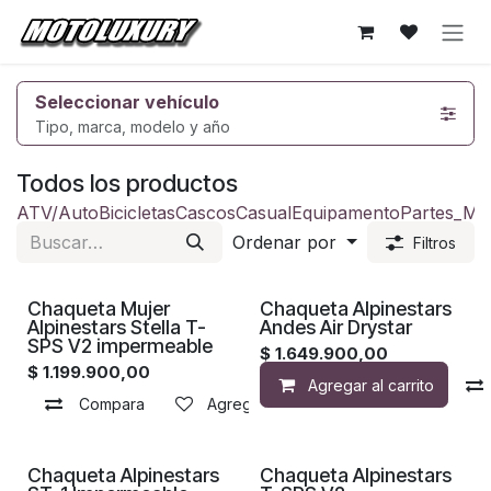
Ir al contenido
Seleccionar vehículo
Tipo, marca, modelo y año
Todos los productos
ATV/Auto
Bicicletas
Cascos
Casual
Equipamento
Partes_Mo
Ordenar por
Filtros
Chaqueta Mujer
Chaqueta Alpinestars
Alpinestars Stella T-
Andes Air Drystar
SPS V2 impermeable
$
1.649.900,00
$
1.199.900,00
Agregar al carrito
Compara
Agregar a la lista de deseos
Chaqueta Alpinestars
Chaqueta Alpinestars