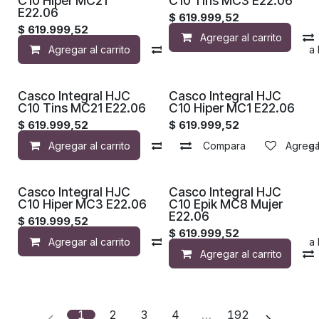
C10 Hiper MC21
C10 Tins MC3 E22.06
E22.06
$
619.999,52
$
619.999,52
Agregar al carrito
Agregar al carrito
Compara
Agregar a la 
Casco Integral HJC
Casco Integral HJC
C10 Tins MC21 E22.06
C10 Hiper MC1 E22.06
$
619.999,52
$
619.999,52
Agregar al carrito
Compara
Compara
Agregar a la 
Agregar
Casco Integral HJC
Casco Integral HJC
C10 Hiper MC3 E22.06
C10 Epik MC8 Mujer
E22.06
$
619.999,52
$
619.999,52
Agregar al carrito
Compara
Agregar a la 
Agregar al carrito
1
2
3
4
…
192