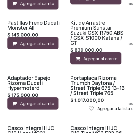
Agregar al carrito
Agregar a la lista de de
Pastillas Freno Ducati
Kit de Arrastre
Monster All
Premium Sunstar
Suzuki GSX-R750 ABS
$
145.000,00
/ GSX-S1000 Katana /
GT
Agregar al carrito
Agregar a la lista de de
$
839.000,00
Agregar al carrito
Adaptador Espejo
Portaplaca Rizoma
Rizoma Ducati
Triumph Daytona /
Hypermotard
Street Triple 675 13-16
/ Street Triple 765
$
175.000,00
$
1.017.000,00
Agregar al carrito
Agregar a la lista de de
Agregar a la lista
Casco Integral HJC
Casco Integral HJC