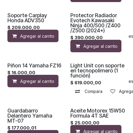
Soporte Carplay
Protector Radiador
Honda ADV350
Evotech Kawasaki
Ninja 400/500 /Z400
$
209.000,00
/Z500 (2024+)
Agregar al carrito
Agregar a la lista de de
$
390.000,00
Agregar al carrito
Piñon 14 Yamaha FZ16
Light Unit con soporte
en tecnopolimero (1
$
16.000,00
función)
Agregar al carrito
Agregar a la lista de de
$
619.000,00
Compara
Agregar
Guardabarro
Aceite Motorex 15W50
Delantero Yamaha
Formula 4T SAE
MT-07
$
25.000,00
$
177.000,01
Agregar al carrito