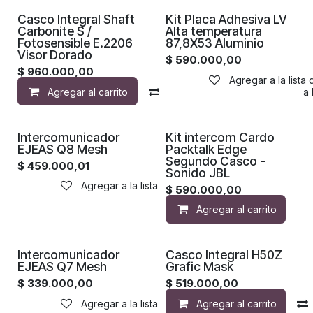
¡Nuevo!
Casco Integral Shaft
Kit Placa Adhesiva LV
Carbonite S /
Alta temperatura
Fotosensible E.2206
87,8X53 Aluminio
Visor Dorado
$
590.000,00
$
960.000,00
Agregar a la lista
Agregar al carrito
Compara
Agregar a la 
Intercomunicador
Kit intercom Cardo
EJEAS Q8 Mesh
Packtalk Edge
Segundo Casco -
$
459.000,01
Sonido JBL
Agregar a la lista de deseos
$
590.000,00
Agregar al carrito
Intercomunicador
Casco Integral H50Z
EJEAS Q7 Mesh
Grafic Mask
$
339.000,00
$
519.000,00
Agregar a la lista de deseos
Agregar al carrito