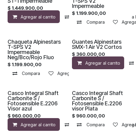
ST-1 Impermeable
T-SPS V2
Impermeable
$
1.449.900,00
$
1.199.900,00
Agregar al carrito
Compara
Agregar a la 
Compara
Agregar
Chaqueta Alpinestars
Guantes Alpinestars
T-SPS V2
SMX-1 Air V2 Cortos
Impermeable
$
360.000,00
Neg/Bco/Rojo Fluo
Agregar al carrito
$
1.199.900,00
Compara
Agregar a la lista de deseos
¡Nuevo!
¡Nuevo!
Casco Integral Shaft
Casco Integral Shaft
Carbonite S /
Carbonite S /
Fotosensible E.2206
Fotosensible E.2206
Visor azul
visor Plata
$
960.000,00
$
960.000,00
Agregar al carrito
Compara
Compara
Agregar a la 
Agregar