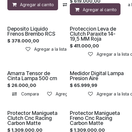
$
619.000,00
Agregar al carrito
Compara
Agregar a la 
Agregar al carrito
Proximamente
Deposito Liquido
Proteccion Leva de
Frenos Brembo RCS
Clutch Paraxite 14-
19,5 MM Roja
$
378.000,00
$
411.000,00
Agregar a la lista de deseos
Agregar a la lista
Proximamente
Amarra Tensor de
Medidor Digital Lampa
Cinta Lampa 500 cm
Presion Aire
$
26.000,00
$
65.999,99
Compara
Agregar a la lista de deseos
Agregar a la lista
Proximamente
Proximamente
Protector Manigueta
Protector Manigueta
Clutch Cnc Racing
Freno Cnc Racing
Carbon Matte
Carbon Matte
$
1.309.000,00
$
1.309.000,00