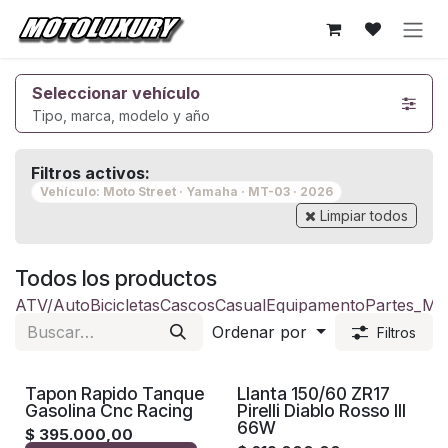
Ir al contenido
Seleccionar vehículo
Tipo, marca, modelo y año
Filtros activos:
Vehículo: Moto Street · Yamaha · MT-03 · 2026
Limpiar todos
Todos los productos
ATV/Auto
Bicicletas
Cascos
Casual
Equipamento
Partes_Mo
Ordenar por
Filtros
Tapon Rapido Tanque
Llanta 150/60 ZR17
Gasolina Cnc Racing
Pirelli Diablo Rosso III
66W
$
395.000,00