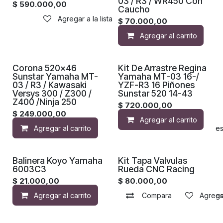
03 / R3 / WR450 Con
$
590.000,00
Caucho
Agregar a la lista de deseos
$
70.000,00
Agregar al carrito
Corona 520x46
Kit De Arrastre Regina
Sunstar Yamaha MT-
Yamaha MT-03 16-/
03 / R3 / Kawasaki
YZF-R3 16 Piñones
Versys 300 / Z300 /
Sunstar 520 14-43
Z400 /Ninja 250
$
720.000,00
$
249.000,00
Agregar al carrito
Agregar al carrito
Agregar a la lista de de
Balinera Koyo Yamaha
Kit Tapa Valvulas
6003C3
Rueda CNC Racing
$
21.000,00
$
80.000,00
Agregar al carrito
Compara
Agregar a la lista de de
Agregar