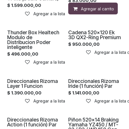
$
83.000,00
$
1.599.000,00
Agregar al carrito
Agregar a la lista de deseos
Thunder Box Healtech
Cadena 520x120 Ek
Modulo de
3D QX2-Ring Premium
Distribucion Poder
$
950.000,00
inteligente
Agregar a la lista
$
496.000,00
Agregar a la lista de deseos
Direccionales Rizoma
Direccionales Rizoma
Layer 1 Funcion
Iride (1 función) Par
$
1.390.000,00
$
1.141.000,00
Agregar a la lista de deseos
Agregar a la lista
Direccionales Rizoma
Piñon 520x14 Braking
Action (1 función) Par
Yamaha YZ450 / MT-