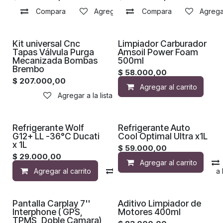
Compara
Agregar a la lista de deseos
Compara
Agregar
Proximamente
Kit universal Cnc
Limpiador Carburador
Tapas Válvula Purga
Amsoil Power Foam
Mecanizada Bombas
500ml
Brembo
$
58.000,00
$
207.000,00
Agregar al carrito
Agregar a la lista de deseos
Refrigerante Wolf
Refrigerante Auto
G12+ LL -36°C Ducati
Cool Optimal Ultra x1L
x 1L
$
59.000,00
$
29.000,00
Agregar al carrito
Agregar al carrito
Compara
Agregar a la 
Pantalla Carplay 7''
Aditivo Limpiador de
Interphone ( GPS,
Motores 400ml
TPMS ,Doble Camara)