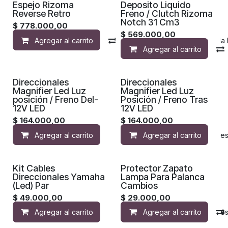
Espejo Rizoma
Deposito Liquido
Reverse Retro
Freno / Clutch Rizoma
Notch 31 Cm3
$
778.000,00
$
569.000,00
Agregar al carrito
Compara
Agregar a la 
Agregar al carrito
¡Nuevo!
¡Nuevo!
Direccionales
Direccionales
Magnifier Led Luz
Magnifier Led Luz
posición / Freno Del-
Posición / Freno Tras
12V LED
12V LED
$
164.000,00
$
164.000,00
Agregar al carrito
Agregar al carrito
Agregar a la lista de de
¡Nuevo!
¡Nuevo!
Kit Cables
Protector Zapato
Direccionales Yamaha
Lampa Para Palanca
(Led) Par
Cambios
$
49.000,00
$
29.000,00
Agregar al carrito
Agregar al carrito
Agregar a la lista de de