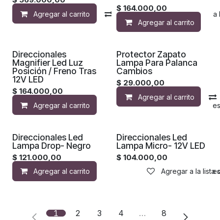
$
164.000,00
Agregar al carrito
Compara
Agregar a la 
Agregar al carrito
¡Nuevo!
¡Nuevo!
Direccionales
Protector Zapato
Magnifier Led Luz
Lampa Para Palanca
Posición / Freno Tras
Cambios
12V LED
$
29.000,00
$
164.000,00
Agregar al carrito
Agregar al carrito
Agregar a la lista de de
¡Nuevo!
¡Nuevo!
Direccionales Led
Direccionales Led
Lampa Drop- Negro
Lampa Micro- 12V LED
$
121.000,00
$
104.000,00
Agregar al carrito
Agregar a la lista de de
Agregar a la lista
1
2
3
4
…
8