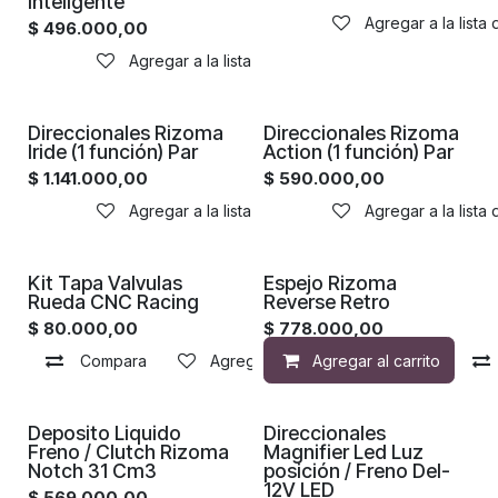
inteligente
Agregar a la lista
$
496.000,00
Agregar a la lista de deseos
Direccionales Rizoma
Direccionales Rizoma
Iride (1 función) Par
Action (1 función) Par
$
1.141.000,00
$
590.000,00
Agregar a la lista de deseos
Agregar a la lista
Kit Tapa Valvulas
Espejo Rizoma
Rueda CNC Racing
Reverse Retro
$
80.000,00
$
778.000,00
Compara
Agregar a la lista de deseos
Agregar al carrito
¡Nuevo!
Deposito Liquido
Direccionales
Freno / Clutch Rizoma
Magnifier Led Luz
Notch 31 Cm3
posición / Freno Del-
12V LED
$
569.000,00