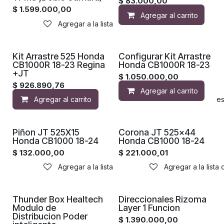
$
83.000,00
$
1.599.000,00
Agregar al carrito
Agregar a la lista de deseos
Kit Arrastre 525 Honda
Configurar Kit Arrastre
CB1000R 18-23 Regina
Honda CB1000R 18-23
+JT
$
1.050.000,00
$
926.890,76
Agregar al carrito
Agregar al carrito
Agregar a la lista de de
Piñon JT 525X15
Corona JT 525x44
Honda CB1000 18-24
Honda CB1000 18-24
$
132.000,00
$
221.000,01
Agregar a la lista de deseos
Agregar a la lista
Thunder Box Healtech
Direccionales Rizoma
Modulo de
Layer 1 Funcion
Distribucion Poder
$
1.390.000,00