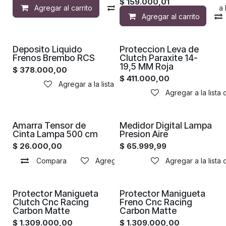
$
159.000,01
Agregar al carrito
Compara
Agregar a la 
Agregar al carrito
Proximamente
Deposito Liquido
Proteccion Leva de
Frenos Brembo RCS
Clutch Paraxite 14-
19,5 MM Roja
$
378.000,00
$
411.000,00
Agregar a la lista de deseos
Agregar a la lista
Proximamente
Amarra Tensor de
Medidor Digital Lampa
Cinta Lampa 500 cm
Presion Aire
$
26.000,00
$
65.999,99
Compara
Agregar a la lista de deseos
Agregar a la lista
Proximamente
Proximamente
Protector Manigueta
Protector Manigueta
Clutch Cnc Racing
Freno Cnc Racing
Carbon Matte
Carbon Matte
$
1.309.000,00
$
1.309.000,00