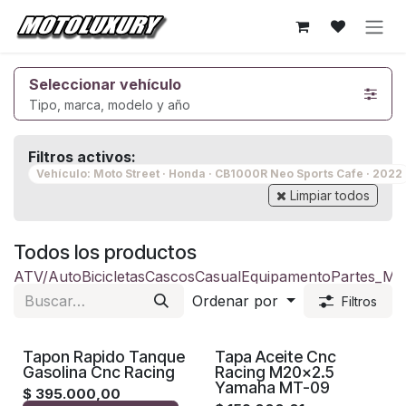
Ir al contenido
Seleccionar vehículo
Tipo, marca, modelo y año
Filtros activos:
Vehículo: Moto Street · Honda · CB1000R Neo Sports Cafe · 2022
Limpiar todos
Todos los productos
ATV/Auto
Bicicletas
Cascos
Casual
Equipamento
Partes_Mo
Ordenar por
Filtros
Tapon Rapido Tanque
Tapa Aceite Cnc
Gasolina Cnc Racing
Racing M20x2.5
Yamaha MT-09
$
395.000,00