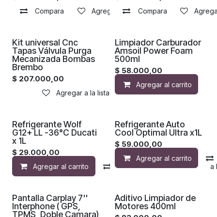
Compara
Agregar a la lista de deseos
Compara
Agregar
Proximamente
Kit universal Cnc
Limpiador Carburador
Tapas Válvula Purga
Amsoil Power Foam
Mecanizada Bombas
500ml
Brembo
$
58.000,00
$
207.000,00
Agregar al carrito
Agregar a la lista de deseos
Refrigerante Wolf
Refrigerante Auto
G12+ LL -36°C Ducati
Cool Optimal Ultra x1L
x 1L
$
59.000,00
$
29.000,00
Agregar al carrito
Agregar al carrito
Compara
Agregar a la 
Pantalla Carplay 7''
Aditivo Limpiador de
Interphone ( GPS,
Motores 400ml
TPMS ,Doble Camara)