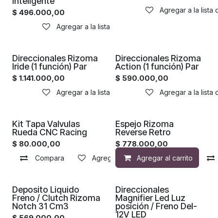
inteligente
Agregar a la lista
$
496.000,00
Agregar a la lista de deseos
Direccionales Rizoma
Direccionales Rizoma
Iride (1 función) Par
Action (1 función) Par
$
1.141.000,00
$
590.000,00
Agregar a la lista de deseos
Agregar a la lista
Kit Tapa Valvulas
Espejo Rizoma
Rueda CNC Racing
Reverse Retro
$
80.000,00
$
778.000,00
Compara
Agregar a la lista de deseos
Agregar al carrito
¡Nuevo!
Deposito Liquido
Direccionales
Freno / Clutch Rizoma
Magnifier Led Luz
Notch 31 Cm3
posición / Freno Del-
12V LED
$
569.000,00