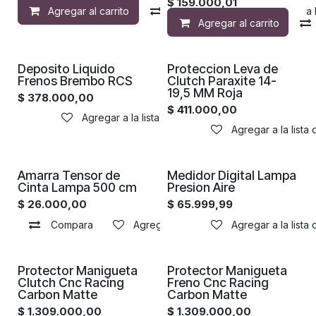
$
159.000,01
Agregar al carrito
Compara
Agregar a la 
Agregar al carrito
Proximamente
Deposito Liquido
Proteccion Leva de
Frenos Brembo RCS
Clutch Paraxite 14-
19,5 MM Roja
$
378.000,00
$
411.000,00
Agregar a la lista de deseos
Agregar a la lista
Proximamente
Amarra Tensor de
Medidor Digital Lampa
Cinta Lampa 500 cm
Presion Aire
$
26.000,00
$
65.999,99
Compara
Agregar a la lista de deseos
Agregar a la lista
Proximamente
Proximamente
Protector Manigueta
Protector Manigueta
Clutch Cnc Racing
Freno Cnc Racing
Carbon Matte
Carbon Matte
$
1.309.000,00
$
1.309.000,00