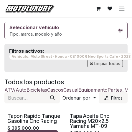
Ir al contenido
Seleccionar vehículo
Tipo, marca, modelo y año
Filtros activos:
Vehículo: Moto Street · Honda · CB1000R Neo Sports Cafe · 2023
Limpiar todos
Todos los productos
ATV/Auto
Bicicletas
Cascos
Casual
Equipamento
Partes_Mo
Ordenar por
Filtros
Tapon Rapido Tanque
Tapa Aceite Cnc
Gasolina Cnc Racing
Racing M20x2.5
Yamaha MT-09
$
395.000,00