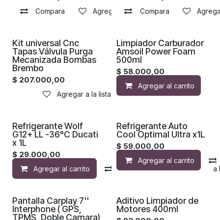
Compara
Agregar a la lista de deseos
Compara
Agregar
Proximamente
Kit universal Cnc
Limpiador Carburador
Tapas Válvula Purga
Amsoil Power Foam
Mecanizada Bombas
500ml
Brembo
$
58.000,00
$
207.000,00
Agregar al carrito
Agregar a la lista de deseos
Refrigerante Wolf
Refrigerante Auto
G12+ LL -36°C Ducati
Cool Optimal Ultra x1L
x 1L
$
59.000,00
$
29.000,00
Agregar al carrito
Agregar al carrito
Compara
Agregar a la 
Pantalla Carplay 7''
Aditivo Limpiador de
Interphone ( GPS,
Motores 400ml
TPMS ,Doble Camara)