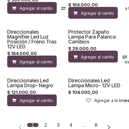
$
164.000,00
Agregar al carrito
Compara
Agregar a la 
Agregar al carrito
¡Nuevo!
¡Nuevo!
Direccionales
Protector Zapato
Magnifier Led Luz
Lampa Para Palanca
Posición / Freno Tras
Cambios
12V LED
$
29.000,00
$
164.000,00
Agregar al carrito
Agregar al carrito
Agregar a la lista de de
¡Nuevo!
¡Nuevo!
Direccionales Led
Direccionales Led
Lampa Drop- Negro
Lampa Micro- 12V LED
$
121.000,00
$
104.000,00
Agregar al carrito
Agregar a la lista de de
Agregar a la lista
1
2
3
4
…
8