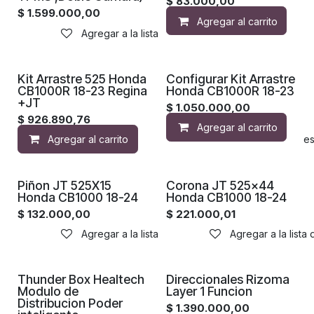
$
83.000,00
$
1.599.000,00
Agregar al carrito
Agregar a la lista de deseos
Kit Arrastre 525 Honda
Configurar Kit Arrastre
CB1000R 18-23 Regina
Honda CB1000R 18-23
+JT
$
1.050.000,00
$
926.890,76
Agregar al carrito
Agregar al carrito
Agregar a la lista de de
Piñon JT 525X15
Corona JT 525x44
Honda CB1000 18-24
Honda CB1000 18-24
$
132.000,00
$
221.000,01
Agregar a la lista de deseos
Agregar a la lista
Thunder Box Healtech
Direccionales Rizoma
Modulo de
Layer 1 Funcion
Distribucion Poder
$
1.390.000,00