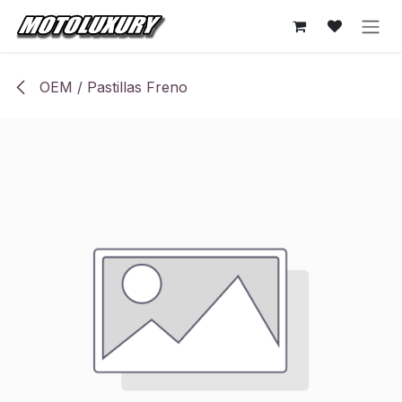
Ir al contenido
OEM / Pastillas Freno