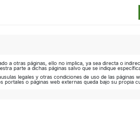
Categorias
Marcas
Promos
Noticias
Contacto
S
do a otras páginas, ello no implica, ya sea directa o indire
uestra parte a dichas páginas salvo que se indique específic
áusulas legales y otras condiciones de uso de las páginas 
os portales o páginas web externas queda bajo su propia cu