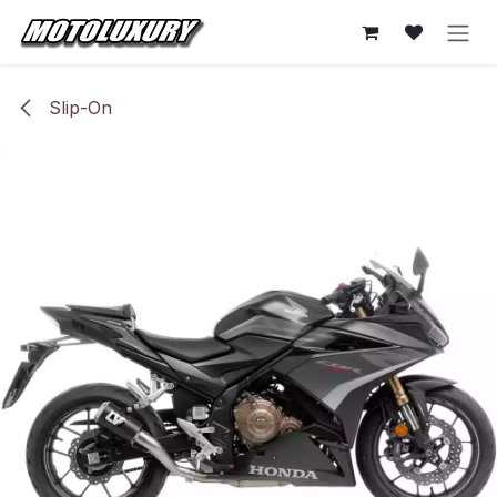
Ir al contenido
Slip-On