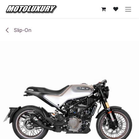
Ir al contenido
Slip-On