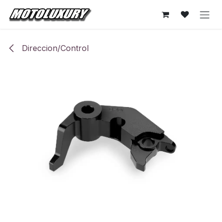
Ir al contenido
Direccion/Control