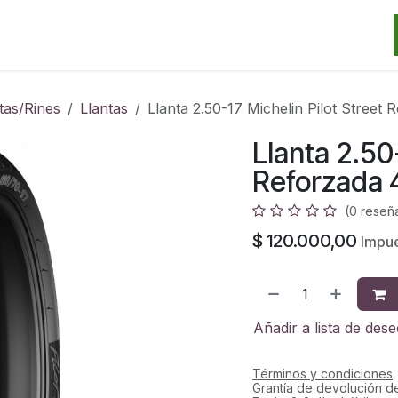
Categorias
Marcas
Promos
Noticias
Contacto
S
tas/Rines
Llantas
Llanta 2.50-17 Michelin Pilot Street
Llanta 2.50-
Reforzada 
(0 reseñ
$
120.000,00
Impue
Añadir a lista de des
Términos y condiciones
Grantía de devolución d