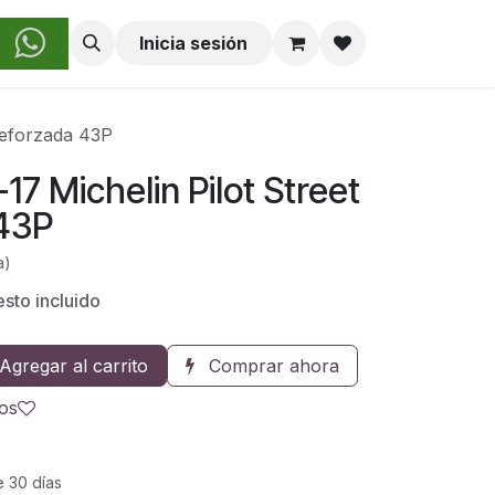
obre Nosotros
Inicia sesión
 Reforzada 43P
17 Michelin Pilot Street
43P
a)
sto incluido
Agregar al carrito
Comprar ahora
eos
e 30 días