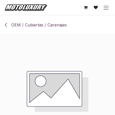
Ir al contenido
OEM / Cubiertas / Carenajes