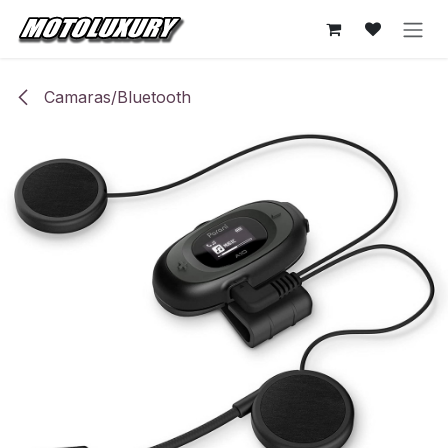
Ir al contenido
Camaras/Bluetooth