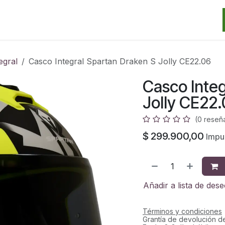
Categorias
Marcas
Promos
Noticias
Contacto
S
egral
Casco Integral Spartan Draken S Jolly CE22.06
Casco Integ
Jolly CE22
(0 reseñ
$
299.900,00
Impue
Añadir a lista de des
Términos y condiciones
Grantía de devolución d