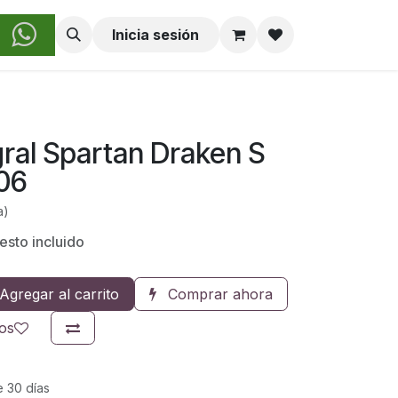
obre Nosotros
Inicia sesión
ral Spartan Draken S
.06
a)
sto incluido
Agregar al carrito
Comprar ahora
eos
e 30 días