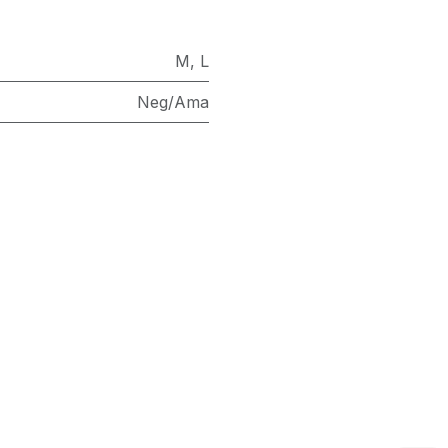
M
,
L
Neg/Ama