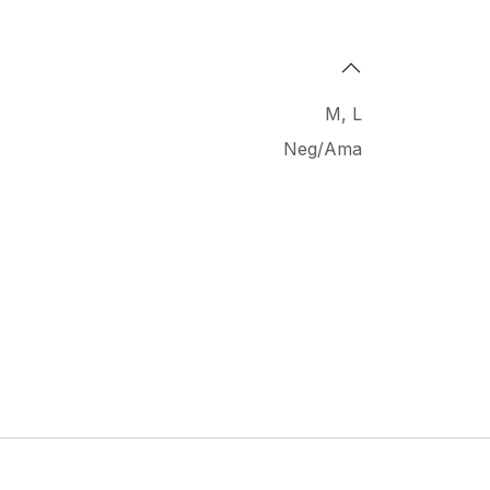
M
,
L
Neg/Ama