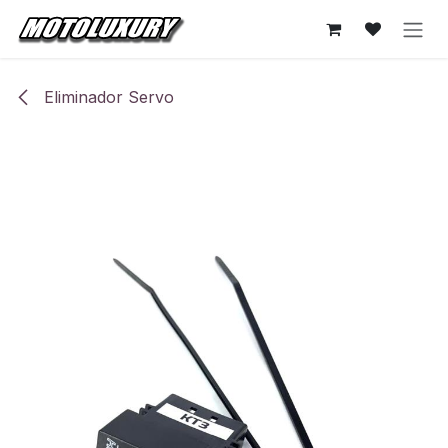
Ir al contenido
Eliminador Servo