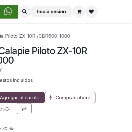
obre Nosotros
Inicia sesión
ie Piloto ZX-10R /CBR600-1000
alapie Piloto ZX-10R
000
a)
estos incluidos
Agregar al carrito
Comprar ahora
eos
e 30 días