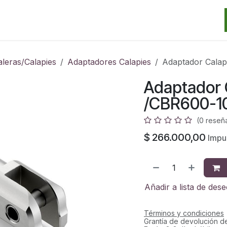
Categorias
Marcas
Promos
Noticias
Contacto
S
leras/Calapies
Adaptadores Calapies
Adaptador Calap
Adaptador C
/CBR600-1
(0 reseñ
$
266.000,00
Impu
Añadir a lista de des
Términos y condiciones
Grantía de devolución d