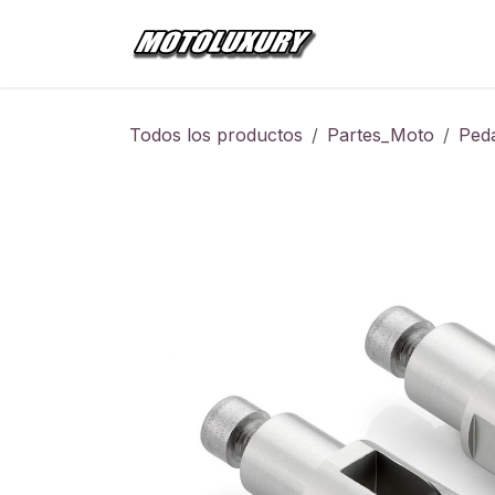
Ir al contenido
Inicio
Tienda
Todos los productos
Partes_Moto
Peda