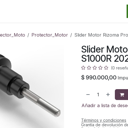
Categorias
Marcas
Promos
Noticias
Contacto
S
tector_Moto
Protector_Motor
Slider Motor Rizoma P
Slider Mot
S1000R 20
(0 reseñ
$
990.000,00
Impu
Añadir a lista de des
Términos y condiciones
Grantía de devolución d