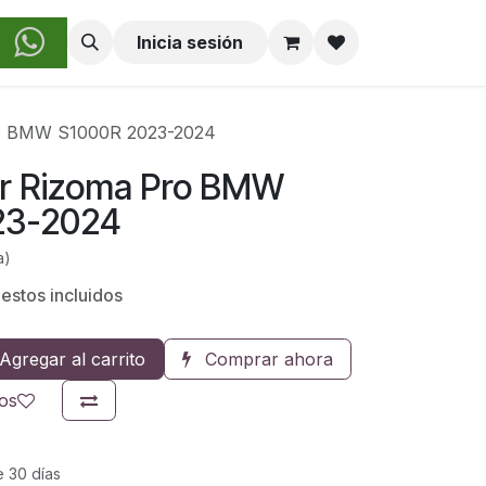
obre Nosotros
Inicia sesión
ro BMW S1000R 2023-2024
or Rizoma Pro BMW
23-2024
a)
estos incluidos
Agregar al carrito
Comprar ahora
eos
e 30 días