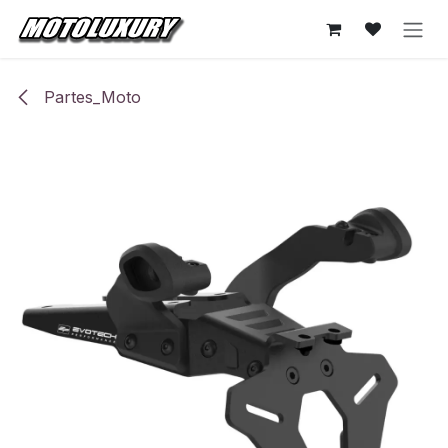
Ir al contenido
Partes_Moto