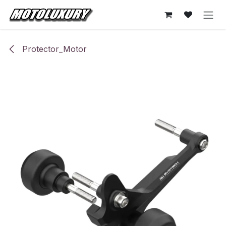
Ir al contenido
Protector_Motor