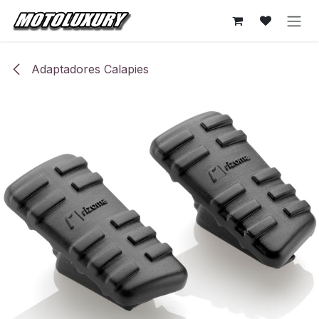
Ir al contenido
Adaptadores Calapies