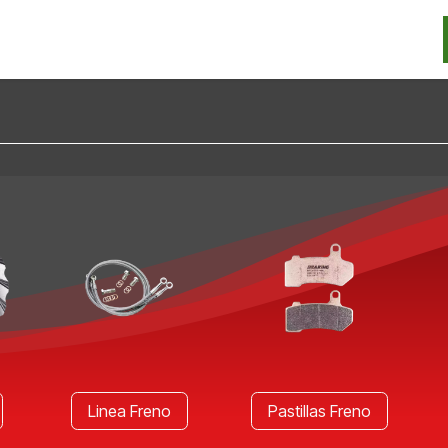
Categorias
Marcas
Promos
Noticias
Contacto
S
Linea Freno
Pastillas Freno