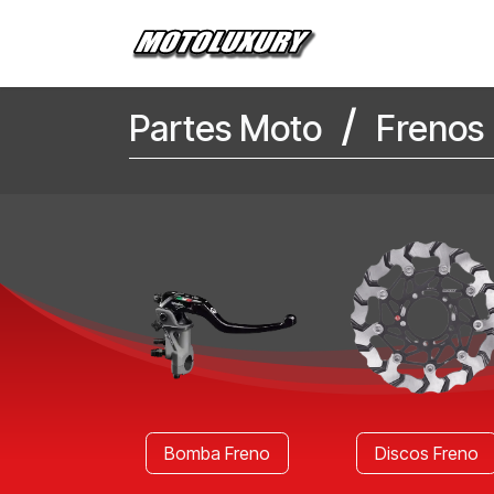
Ir al contenido
Inicio
Tienda
/
Partes Moto
Frenos
Bomba Freno
Discos Freno