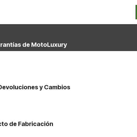
Categorias
Marcas
Promos
Noticias
Contacto
S
arantías de MotoLuxury
 Devoluciones y Cambios
ecto de Fabricación