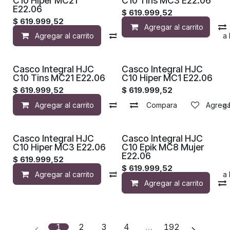
C10 Hiper MC21
C10 Tins MC3 E22.06
E22.06
$
619.999,52
$
619.999,52
Agregar al carrito
Agregar al carrito
Compara
Agregar a la 
Casco Integral HJC
Casco Integral HJC
C10 Tins MC21 E22.06
C10 Hiper MC1 E22.06
$
619.999,52
$
619.999,52
Agregar al carrito
Compara
Compara
Agregar a la 
Agregar
Casco Integral HJC
Casco Integral HJC
C10 Hiper MC3 E22.06
C10 Epik MC8 Mujer
E22.06
$
619.999,52
$
619.999,52
Agregar al carrito
Compara
Agregar a la 
Agregar al carrito
1
2
3
4
…
192