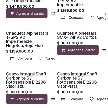
ST-1 Impermeable
T-SPS V2
Impermeable
$
1.449.900,00
$
1.199.900,00
Agregar al carrito
Compara
Agregar a la 
Compara
Agregar
Chaqueta Alpinestars
Guantes Alpinestars
T-SPS V2
SMX-1 Air V2 Cortos
Impermeable
$
360.000,00
Neg/Bco/Rojo Fluo
Agregar al carrito
$
1.199.900,00
Compara
Agregar a la lista de deseos
¡Nuevo!
¡Nuevo!
Casco Integral Shaft
Casco Integral Shaft
Carbonite S /
Carbonite S /
Fotosensible E.2206
Fotosensible E.2206
Visor azul
visor Plata
$
960.000,00
$
960.000,00
Agregar al carrito
Compara
Compara
Agregar a la 
Agregar