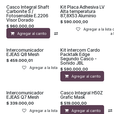
¡Nuevo!
Casco Integral Shaft
Kit Placa Adhesiva LV
Carbonite S /
Alta temperatura
Fotosensible E.2206
87,8X53 Aluminio
Visor Dorado
$
590.000,00
$
960.000,00
Agregar a la lista
Agregar al carrito
Compara
Agregar a la 
Intercomunicador
Kit intercom Cardo
EJEAS Q8 Mesh
Packtalk Edge
Segundo Casco -
$
459.000,01
Sonido JBL
Agregar a la lista de deseos
$
590.000,00
Agregar al carrito
Intercomunicador
Casco Integral H50Z
EJEAS Q7 Mesh
Grafic Mask
$
339.000,00
$
519.000,00
Agregar a la lista de deseos
Agregar al carrito