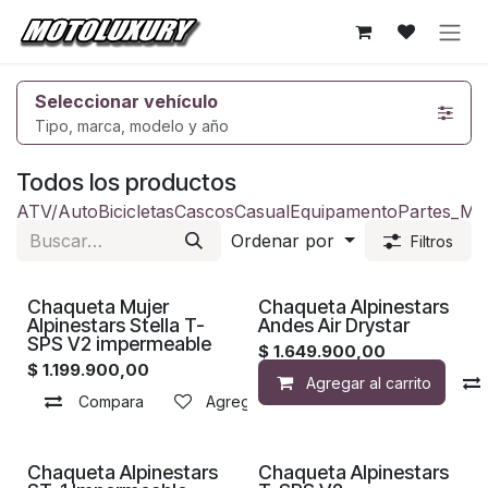
Ir al contenido
Seleccionar vehículo
Tipo, marca, modelo y año
Todos los productos
ATV/Auto
Bicicletas
Cascos
Casual
Equipamento
Partes_Mo
Ordenar por
Filtros
Chaqueta Mujer
Chaqueta Alpinestars
Alpinestars Stella T-
Andes Air Drystar
SPS V2 impermeable
$
1.649.900,00
$
1.199.900,00
Agregar al carrito
Compara
Agregar a la lista de deseos
Chaqueta Alpinestars
Chaqueta Alpinestars