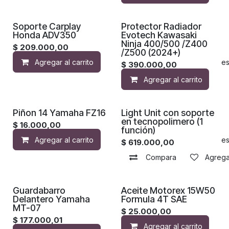
Soporte Carplay
Protector Radiador
Honda ADV350
Evotech Kawasaki
Ninja 400/500 /Z400
$
209.000,00
/Z500 (2024+)
Agregar al carrito
Agregar a la lista de de
$
390.000,00
Agregar al carrito
Piñon 14 Yamaha FZ16
Light Unit con soporte
en tecnopolimero (1
$
16.000,00
función)
Agregar al carrito
Agregar a la lista de de
$
619.000,00
Compara
Agregar
Guardabarro
Aceite Motorex 15W50
Delantero Yamaha
Formula 4T SAE
MT-07
$
25.000,00
$
177.000,01
Agregar al carrito