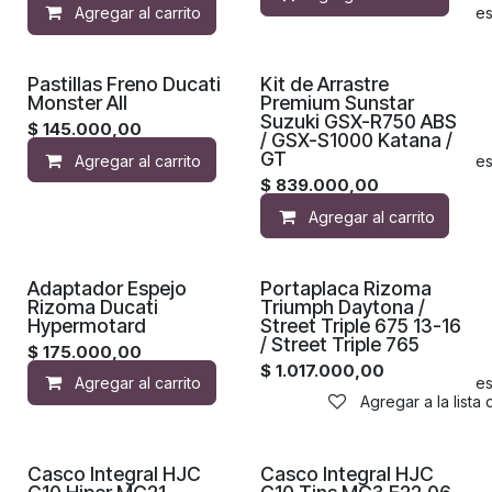
Agregar al carrito
Agregar a la lista de de
Pastillas Freno Ducati
Kit de Arrastre
Monster All
Premium Sunstar
Suzuki GSX-R750 ABS
$
145.000,00
/ GSX-S1000 Katana /
GT
Agregar al carrito
Agregar a la lista de de
$
839.000,00
Agregar al carrito
Adaptador Espejo
Portaplaca Rizoma
Rizoma Ducati
Triumph Daytona /
Hypermotard
Street Triple 675 13-16
/ Street Triple 765
$
175.000,00
$
1.017.000,00
Agregar al carrito
Agregar a la lista de de
Agregar a la lista
Casco Integral HJC
Casco Integral HJC