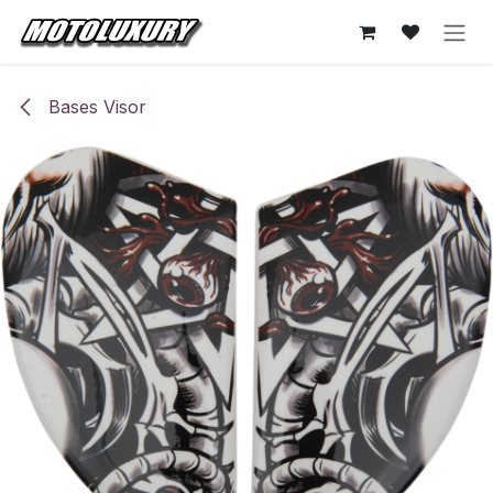
Ir al contenido
Bases Visor