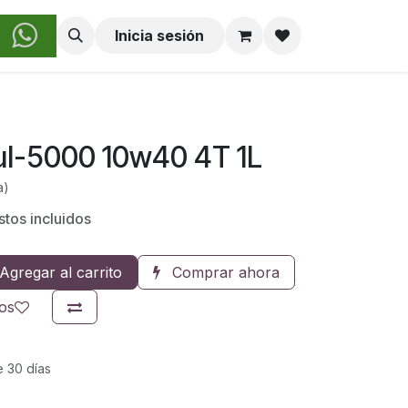
obre Nosotros
Inicia sesión
ul-5000 10w40 4T 1L
a)
tos incluidos
Agregar al carrito
Comprar ahora
eos
e 30 días