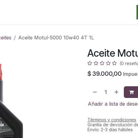
Categorias
Marcas
Promos
Noticias
Contacto
S
eites
Aceite Motul-5000 10w40 4T 1L
Aceite Mot
(0 reseñ
$
39.000,00
Impues
Añadir a lista de des
Términos y condiciones
Grantía de devolución d
Envío: 2-3 días hábiles