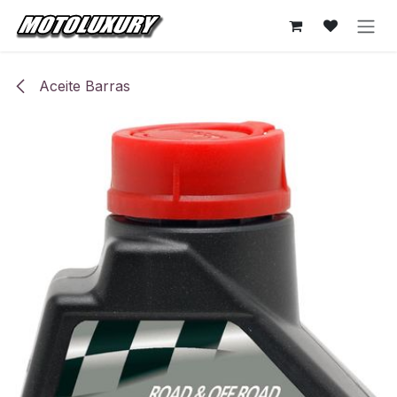
Ir al contenido
Aceite Barras