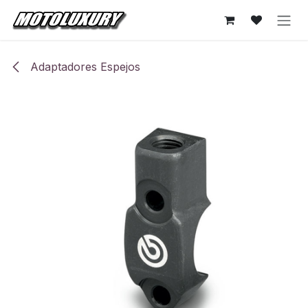
Ir al contenido
Adaptadores Espejos