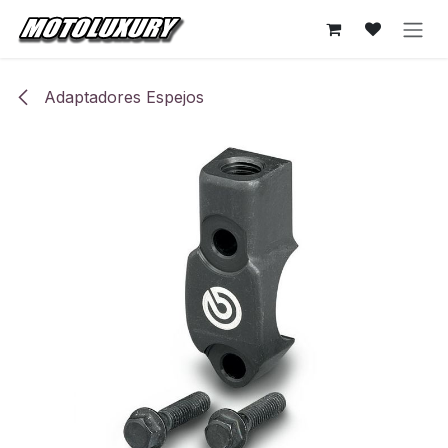
Ir al contenido
Adaptadores Espejos