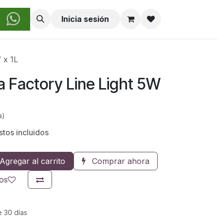
obre Nosotros
Inicia sesión
 x 1L
a Factory Line Light 5W
a)
tos incluidos
Agregar al carrito
Comprar ahora
eos
e 30 días