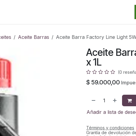
Categorias
Marcas
Promos
Noticias
Contacto
S
eites
Aceite Barras
Aceite Barra Factory Line Light 5W
Aceite Barr
x 1L
(0 reseñ
$
59.000,00
Impues
Añadir a lista de des
Términos y condiciones
Grantía de devolución d